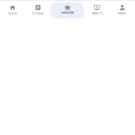
सबस्क्राईब
Home
E-Paper
लाईव्ह TV
सकाळ+
⌄
Marathi News
⌄
About Esakal
⌄
Digital Products
⌄
Sakal Programs