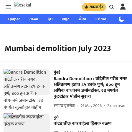
सबस्क्राईब
Epaper
ताज्या
देश
शहर
क्रीडा
Crime
साप्ताहिक
Mumbai demolition July 2023
मुंबई
Bandra Demolition : वांद्रेतील गरीब नगर
अतिक्रमण हटाव ८५ टक्के पूर्ण; ४०० हून
अधिक बांधकामे जमीनदोस्त, २३ मेपर्यंत
बुलडोझर मोहीम सुरूच
सकाळ वृत्तसेवा
21 May 2026
2
min read
पुणे
वांद्र्यातील कारवाईला हिंसक वळण