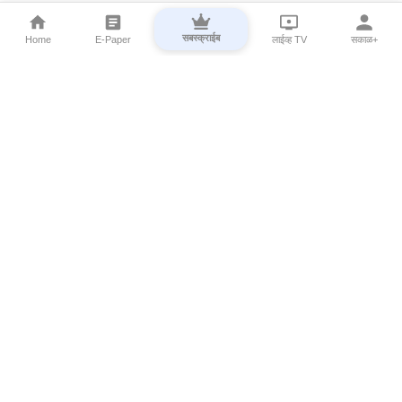
सबस्क्राईब
Home
E-Paper
लाईव्ह TV
सकाळ+
⌄
Marathi News
⌄
About Esakal
⌄
Digital Products
⌄
Sakal Programs