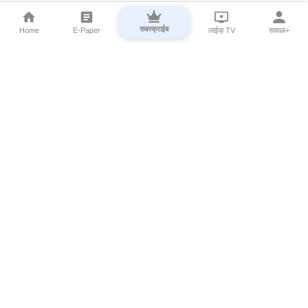
सबस्क्राईब
Home
E-Paper
लाईव्ह TV
सकाळ+
⌄
Marathi News
⌄
About Esakal
⌄
Digital Products
⌄
Sakal Programs