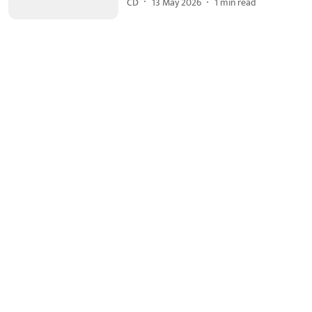
CD
13 May 2026
1
min read