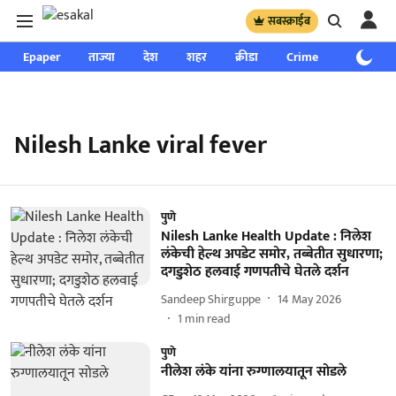
सबस्क्राईब
Epaper
ताज्या
देश
शहर
क्रीडा
Crime
साप्ताहिक
Nilesh Lanke viral fever
पुणे
Nilesh Lanke Health Update : निलेश
लंकेची हेल्थ अपडेट समोर, तब्बेतीत सुधारणा;
दगडुशेठ हलवाई गणपतीचे घेतले दर्शन
Sandeep Shirguppe
14 May 2026
1
min read
पुणे
नीलेश लंके यांना रुग्णालयातून सोडले