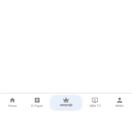
सबस्क्राईब
Home
E-Paper
लाईव्ह TV
सकाळ+