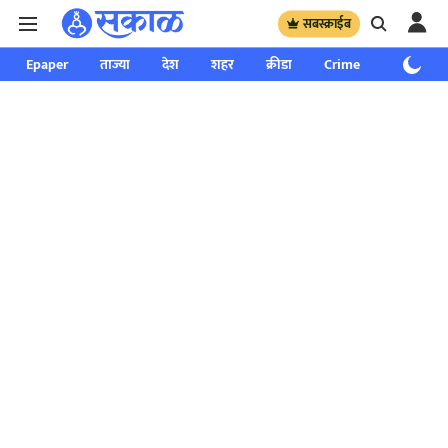
सबस्क्राईब
Epaper
ताज्या
देश
शहर
क्रीडा
Crime
साप्ताहिक