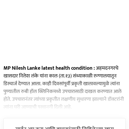
MP Nilesh Lanke latest health condition :
अहमदनगरचे
खासदार निलेश लंके यांना काल (ता.१३) संध्याकाळी रुग्णालयातून
डिस्चार्ज देण्यात आला. काही दिवसांपूर्वी प्रकृती खालावल्यामुळे त्यांना
पुण्यातील रुबी हॉल क्लिनिकमध्ये उपचारासाठी दाखल करण्यात आले
होते. उपचारानंतर त्यांच्या प्रकृतीत लक्षणीय सुधारणा झाल्याने डॉक्टरांनी
त्यांना घरी जाण्याची परवानगी दिली आहे.