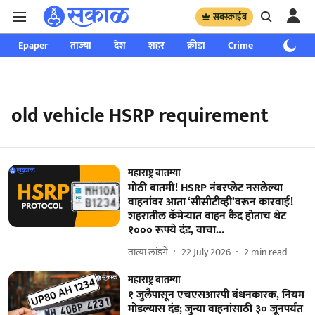
सबस्क्राईब
Epaper
ताज्या
देश
शहर
क्रीडा
Crime
साप्ताहिक
old vehicle HSRP requirement
महाराष्ट्र बातम्या
मोठी बातमी! HSRP नंबरप्लेट नसलेल्या
वाहनांवर आता ‘सीसीटीव्ही’वरून कारवाई!
शहरातील कॅमेऱ्यात वाहन कैद होताच थेट
१००० रूपये दंड, वाचा...
तात्या लांडगे
22 July 2026
2
min read
महाराष्ट्र बातम्या
१ जुलैपासून एचएसआरपी बंधनकारक, नियम
मोडल्यास दंड; जुन्या वाहनांसाठी ३० जूनपर्यंत