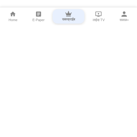
सबस्क्राईब
Home
E-Paper
लाईव्ह TV
सकाळ+
⌄
Marathi News
⌄
About Esakal
⌄
Digital Products