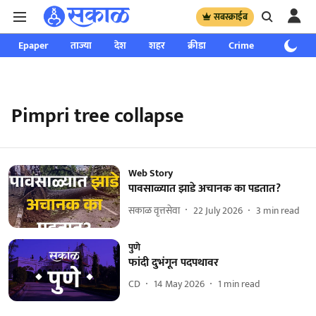
सबस्क्राईब
Epaper
ताज्या
देश
शहर
क्रीडा
Crime
साप्ताहिक
Pimpri tree collapse
Web Story
पावसाळ्यात झाडे अचानक का पडतात?
सकाळ वृत्तसेवा
22 July 2026
3
min read
पुणे
फांदी दुभंगून पदपथावर
CD
14 May 2026
1
min read