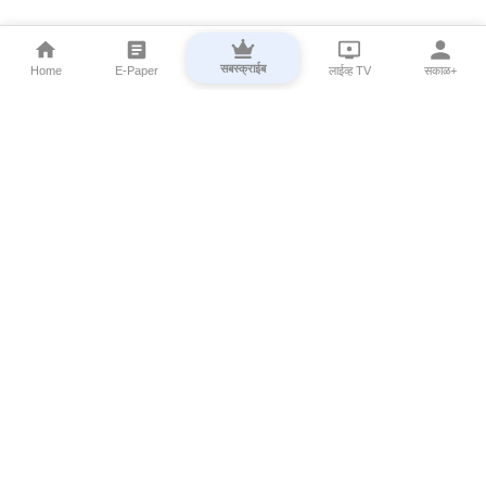
सबस्क्राईब
Home
E-Paper
लाईव्ह TV
सकाळ+
⌄
Marathi News
⌄
About Esakal
⌄
Digital Products