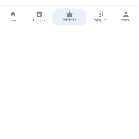
सबस्क्राईब
Home
E-Paper
लाईव्ह TV
सकाळ+
⌄
Marathi News
⌄
About Esakal
⌄
Digital Products