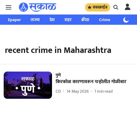
सबस्क्राईब
Epaper
ताज्या
देश
शहर
क्रीडा
Crime
साप्ताहिक
recent crime in Maharashtra
पुणे
किरकोळ कारणावरून चऱ्होलीत गोळीबार
CD
14 May 2026
1
min read