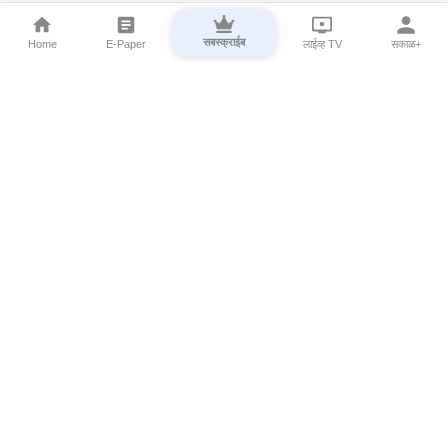
सबस्क्राईब
Home
E-Paper
लाईव्ह TV
सकाळ+
⌄
Marathi News
⌄
About Esakal
⌄
Digital Products
⌄
Sakal Programs