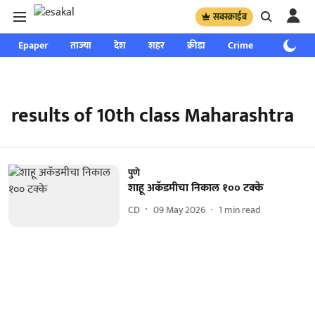
सबस्क्राईब
Epaper
ताज्या
देश
शहर
क्रीडा
Crime
साप्ताहिक
results of 10th class Maharashtra
पुणे
शाहू अकॅडमीचा निकाल १०० टक्के
CD
09 May 2026
1
min read