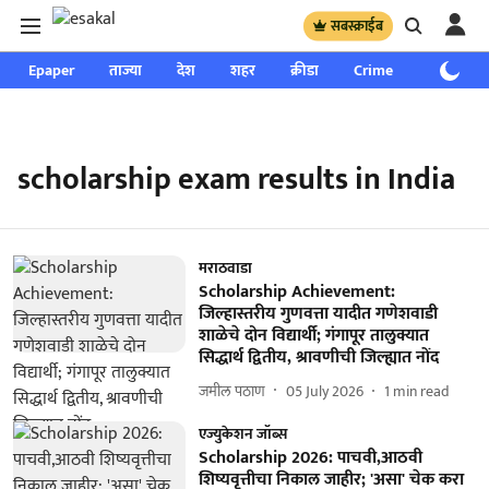
सबस्क्राईब
Epaper
ताज्या
देश
शहर
क्रीडा
Crime
साप्ताहिक
scholarship exam results in India
मराठवाडा
Scholarship Achievement:
जिल्हास्तरीय गुणवत्ता यादीत गणेशवाडी
शाळेचे दोन विद्यार्थी; गंगापूर तालुक्यात
सिद्धार्थ द्वितीय, श्रावणीची जिल्ह्यात नोंद
जमील पठाण
05 July 2026
1
min read
एज्युकेशन जॉब्स
Scholarship 2026: पाचवी,आठवी
शिष्यवृत्तीचा निकाल जाहीर; 'असा' चेक करा