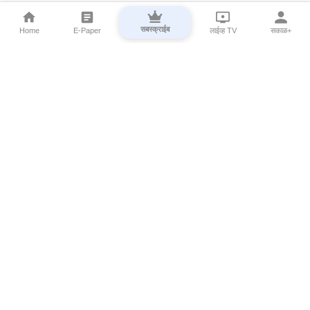
सबस्क्राईब
Home
E-Paper
लाईव्ह TV
सकाळ+
⌄
Marathi News
⌄
About Esakal
⌄
Digital Products
⌄
Sakal Programs