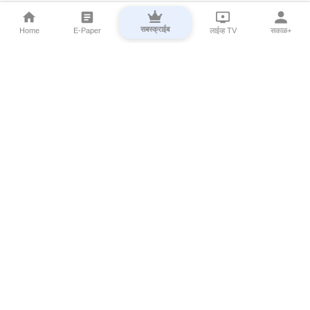
सबस्क्राईब
Home
E-Paper
लाईव्ह TV
सकाळ+
⌄
Marathi News
⌄
About Esakal
⌄
Digital Products
⌄
Sakal Programs