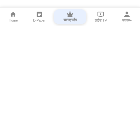
सबस्क्राईब
Home
E-Paper
लाईव्ह TV
सकाळ+
⌄
Marathi News
⌄
About Esakal
⌄
Digital Products