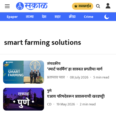
सबस्क्राईब
Epaper
ताज्या
देश
शहर
क्रीडा
Crime
साप्ताहिक
smart farming solutions
संपादकीय
‘स्मार्ट फार्मिंग’ हा शाश्‍वत प्रगतीचा मार्ग
प्रतापराव पवार
08 July 2026
5
min read
पुणे
एआय परिषदेवरून प्रशासनाची खरडपट्टी
CD
19 May 2026
2
min read