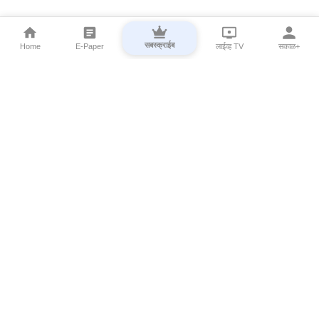
सबस्क्राईब
Home
E-Paper
लाईव्ह TV
सकाळ+
⌄
Marathi News
⌄
About Esakal
⌄
Digital Products