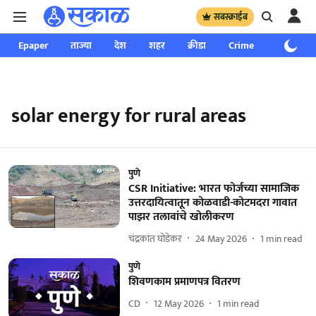
सबस्क्राईब
Epaper
ताज्या
देश
शहर
क्रीडा
Crime
साप्ताहिक
solar energy for rural areas
पुणे
CSR Initiative: भारत फोर्जच्या सामाजिक
उत्तरदायित्वातून कोळवाडी-कोटमदरा गावात
पाझर तलावांचे खोलीकरण
चंद्रकांत घोडेकर
24 May 2026
1
min read
पुणे
शिवणकाम प्रमाणपत्र वितरण
CD
12 May 2026
1
min read