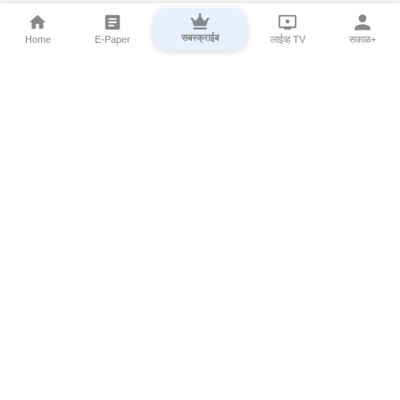
सबस्क्राईब
Home
E-Paper
लाईव्ह TV
सकाळ+
⌄
Marathi News
⌄
About Esakal
⌄
Digital Products
⌄
Sakal Programs