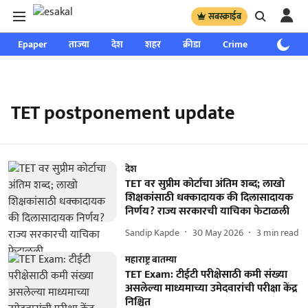
सबस्क्राईब
Epaper
ताज्या
देश
शहर
क्रीडा
Crime
साप्ताहिक
TET postponement update
देश
TET वर सुप्रीम कोर्टाचा अंतिम शब्द; लाखो
शिक्षकांसाठी धक्कादायक की दिलासादायक
निर्णय? राज्य सरकारची याचिका फेटाळली
Sandip Kapde
30 May 2026
3
min read
महाराष्ट्र बातम्या
TET Exam: टीईटी परीक्षेसाठी कमी संख्या
असलेल्या माध्यमाच्या उमेदवारांची परीक्षा केंद्र
निश्चित