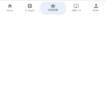
सबस्क्राईब
Home
E-Paper
लाईव्ह TV
सकाळ+
⌄
Marathi News
⌄
About Esakal
⌄
Digital Products
⌄
Sakal Programs