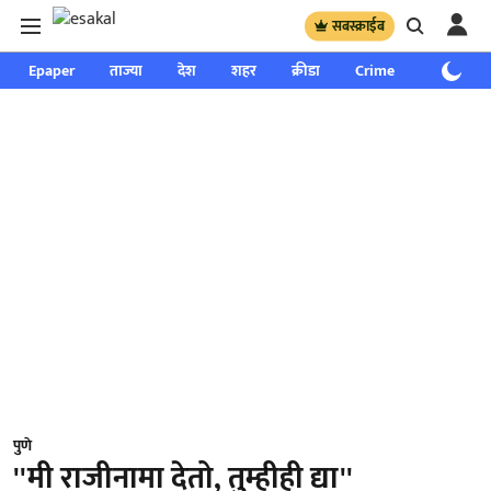
सबस्क्राईब
Epaper
ताज्या
देश
शहर
क्रीडा
Crime
साप्ताहिक
पुणे
''मी राजीनामा देतो, तुम्हीही द्या''