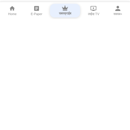
सबस्क्राईब
Home
E-Paper
लाईव्ह TV
सकाळ+
⌄
Marathi News
⌄
About Esakal
⌄
Digital Products
⌄
Sakal Programs
⌄
Print Products