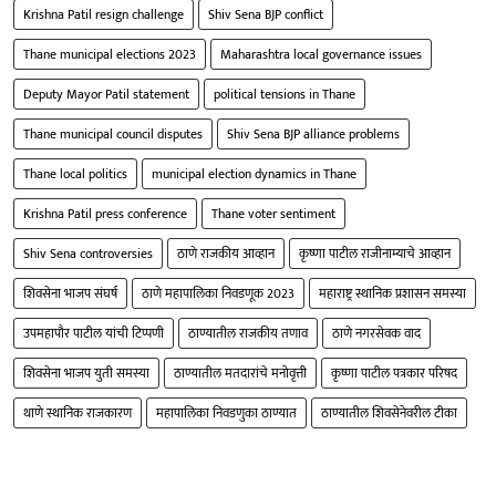
Krishna Patil resign challenge
Shiv Sena BJP conflict
Thane municipal elections 2023
Maharashtra local governance issues
Deputy Mayor Patil statement
political tensions in Thane
Thane municipal council disputes
Shiv Sena BJP alliance problems
Thane local politics
municipal election dynamics in Thane
Krishna Patil press conference
Thane voter sentiment
Shiv Sena controversies
ठाणे राजकीय आव्हान
कृष्णा पाटील राजीनाम्याचे आव्हान
शिवसेना भाजप संघर्ष
ठाणे महापालिका निवडणूक 2023
महाराष्ट्र स्थानिक प्रशासन समस्या
उपमहापौर पाटील यांची टिप्पणी
ठाण्यातील राजकीय तणाव
ठाणे नगरसेवक वाद
शिवसेना भाजप युती समस्या
ठाण्यातील मतदारांचे मनोवृत्ती
कृष्णा पाटील पत्रकार परिषद
थाणे स्थानिक राजकारण
महापालिका निवडणुका ठाण्यात
ठाण्यातील शिवसेनेवरील टीका