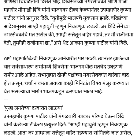
आणखी चिघळताना दिसत आहे. शिवसेनेच्या नगरसेविका आणि माजी
महापौर मीनाक्षी शिंदे यांनी भाजपवर टीका केल्यानंतर उपमहापौर कृष्णा
पाटील यांनी प्रत्युत्तर दिले. “युतीमुळे भाजपचे नुकसान झाले. वरिष्ठांच्या
आदेशानुसार आम्ही महायुती म्हणून निवडणूक लढलो. जर शिंदे सेनेच्या
नगरसेवकांचे मत असेल की, आम्ही सत्तेतून बाहेर पडावे, तर मी राजीनामा
देतो, तुम्हीही राजीनामा द्या,” असे थेट आव्हान कृष्णा पाटील यांनी दिले.
ठाणे महापालिकेची निवडणूक जानेवारीत पार पडली. त्यानंतर झालेल्या
चार सर्वसाधारण सभांमध्ये शिवसेना-भाजपमधील मतभेद उघडपणे
समोर आले आहेत. सभागृहात दोन्ही पक्षांच्या नगरसेवकांत वारंवार वाद
होत असून, चर्चा न करता अवघ्या काही मिनिटांत विषय मंजूर करण्यात
येत असल्याचा आरोप भाजपकडून करण्यात आला आहे.
---
‘पुन्हा जनतेच्या दरबारात जाऊया’
उपमहापौर कृष्णा पाटील यांनी मंगळवारी पत्रकार परिषद घेऊन शिंदे
यांनी केलेल्या टीकेला प्रत्युत्तर दिले. “आम्ही महायुती म्हणून निवडणूक
लढलो. आता जर आम्हाला सत्तेतून बाहेर पडण्यास सांगितले जात असेल,