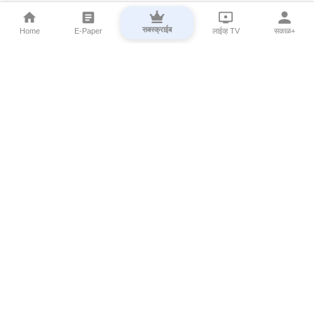
सबस्क्राईब
Home
E-Paper
लाईव्ह TV
सकाळ+
⌄
Marathi News
⌄
About Esakal
⌄
Digital Products
⌄
Sakal Programs