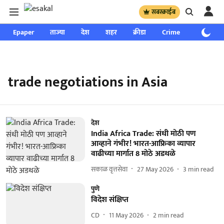
सबस्क्राईब
Epaper
ताज्या
देश
शहर
क्रीडा
Crime
साप्ताहिक
trade negotiations in Asia
देश
India Africa Trade: संधी मोठी पण
आव्हाने गंभीर! भारत-आफ्रिका व्यापार
वाढीच्या मार्गात 8 मोठे अडथळे
सकाळ वृत्तसेवा
27 May 2026
3
min read
पुणे
विदेश संक्षिप्त
CD
11 May 2026
2
min read