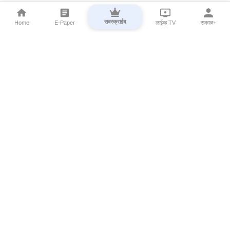
सबस्क्राईब
Home
E-Paper
लाईव्ह TV
सकाळ+
⌄
Marathi News
⌄
About Esakal
⌄
Digital Products
⌄
Sakal Programs