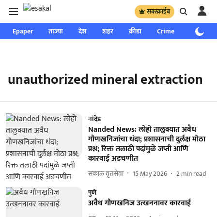
सबस्क्राईब
Epaper
ताज्या
देश
शहर
क्रीडा
Crime
साप्ताहिक
unauthorized mineral extraction
नांदेड
Nanded News: लोहो तालुक्यात अवैध
गौणखनिजांचा धंदा; प्रशासनाची दुर्लक्ष मोठा
प्रश्न; रिक्त तलाठी पदांमुळे जप्ती आणि
कारवाई अडचणीत
सकाळ वृत्तसेवा
15 May 2026
2
min read
पुणे
अवैध गौणखनिज उत्खननावर कारवाई