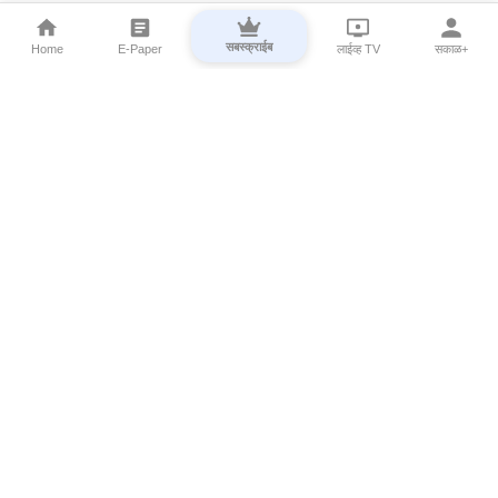
सबस्क्राईब
Home
E-Paper
लाईव्ह TV
सकाळ+
⌄
Marathi News
⌄
About Esakal
⌄
Digital Products
⌄
Sakal Programs