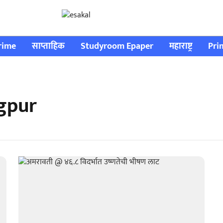
rime
साप्ताहिक
Studyroom Epaper
महाराष्ट्र
Pri
gpur