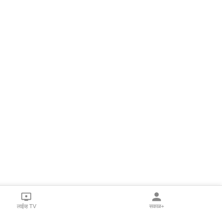
लाईव्ह TV
सकाळ+