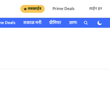
Prime Deals
साईन इन
सबस्क्राईब
me Deals
सकाळ मनी
प्रीमियर
आणखी
राशी भविष्य