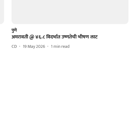
पुणे
अमरावती @ ४६.८ विदर्भात उष्णतेची भीषण लाट
CD
19 May 2026
1
min read