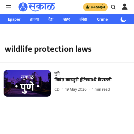
सबस्क्राईब
Epaper
ताज्या
देश
शहर
क्रीडा
Crime
साप्ताहिक
wildlife protection laws
पुणे
जिवंत काडतुसे हॉटेलमध्ये विसरली
CD
19 May 2026
1
min read