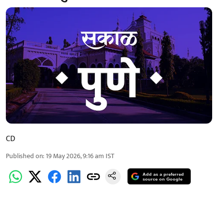
CD
Published on
:
19 May 2026, 9:16 am
IST
Add as a preferred
source on Google