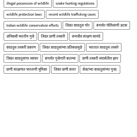
illegal possession of wildlife
snake hunting regulations
wildlife protection laws
recent wildlife trafficking cases
Indian wildlife conservation efforts
जिवंत काडतूस चोर
बंगलोर पोलिसांची अटक
अनिवासी भारतीय गुन्हे
जिवंत प्राणी तस्करी
वन्यजीव संरक्षण कायदे
काडतूस तस्करी प्रकरण
जिवंत काडतूसांच्या प्रतिबंधामुळे
भारतात काडतूस तस्करे
जिवंत काडतूसांचा व्यापार
बंगलोर गुन्हेगारी बातम्या
प्राणी तस्करी संदर्भातील ज्ञान
प्राणी संरक्षणात भारताची भूमिका
जिवंत प्राणी करार
शेवटच्या काडतूसांच्या गुन्हा.