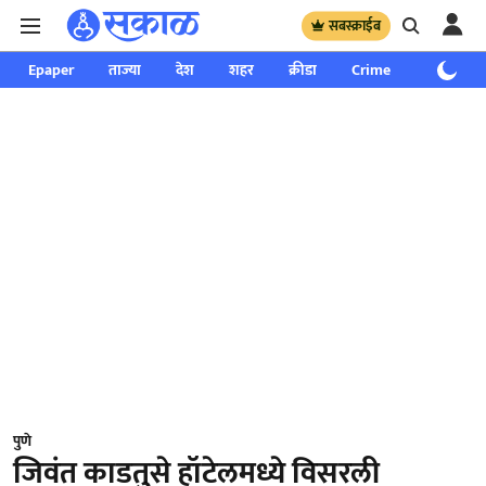
सबस्क्राईब
Epaper
ताज्या
देश
शहर
क्रीडा
Crime
साप्ताहिक
पुणे
जिवंत काडतुसे हॉटेलमध्ये विसरली