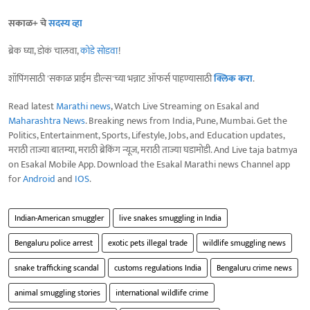
सकाळ+ चे
सदस्य व्हा
ब्रेक घ्या, डोकं चालवा,
कोडे सोडवा
!
शॉपिंगसाठी 'सकाळ प्राईम डील्स'च्या भन्नाट ऑफर्स पाहण्यासाठी
क्लिक करा
.
Read latest
Marathi news
, Watch Live Streaming on Esakal and
Maharashtra News
. Breaking news from India, Pune, Mumbai. Get the
Politics, Entertainment, Sports, Lifestyle, Jobs, and Education updates,
मराठी ताज्या बातम्या, मराठी ब्रेकिंग न्यूज, मराठी ताज्या घडामोडी. And Live taja batmya
on Esakal Mobile App. Download the Esakal Marathi news Channel app
for
Android
and
IOS
.
Indian-American smuggler
live snakes smuggling in India
Bengaluru police arrest
exotic pets illegal trade
wildlife smuggling news
snake trafficking scandal
customs regulations India
Bengaluru crime news
animal smuggling stories
international wildlife crime