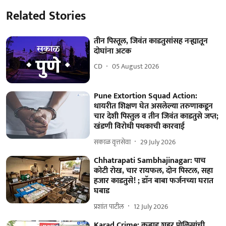
Related Stories
तीन पिस्तूल, जिवंत काडतुसांसह नऱ्ह्यातून
दोघांना अटक
CD
05 August 2026
Pune Extortion Squad Action:
धायरीत शिक्षण घेत असलेल्या तरुणाकडून
चार देशी पिस्तुल व तीन जिवंत काडतुसे जप्त;
खंडणी विरोधी पथकाची कारवाई
सकाळ वृत्तसेवा
29 July 2026
Chhatrapati Sambhajinagar: पाच
कोटी रोख, चार रायफल, दोन पिस्टल, सहा
हजार काडतुसे! ; डाॅन बाबा फर्जनच्या घरात
घबाड
प्रशांत पाटील
12 July 2026
Karad Crime: कऱ्हाड शहर पोलिसांची