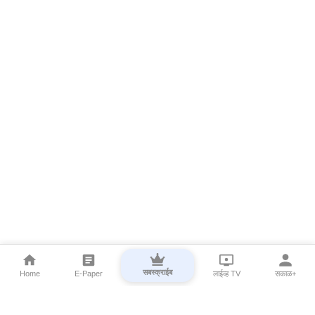
सबस्क्राईब
Home
E-Paper
लाईव्ह TV
सकाळ+