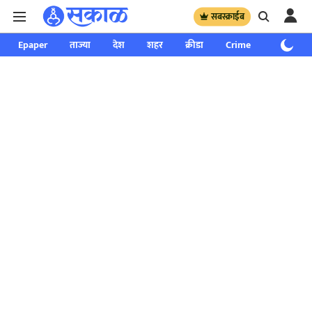
सबस्क्राईब
Epaper
ताज्या
देश
शहर
क्रीडा
Crime
साप्ताहिक