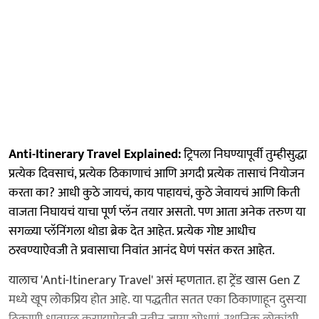
Anti-Itinerary Travel Explained:
ट्रिपला निघण्यापूर्वी तुम्हीसुद्धा
प्रत्येक दिवसाचं, प्रत्येक ठिकाणाचं आणि अगदी प्रत्येक तासाचं नियोजन
करता का? आधी कुठे जायचं, काय पाहायचं, कुठे जेवायचं आणि किती
वाजता निघायचं याचा पूर्ण प्लॅन तयार असतो. पण आता अनेक तरुण या
सगळ्या प्लॅनिंगला थोडा ब्रेक देत आहेत. प्रत्येक गोष्ट आधीच
ठरवण्याऐवजी ते प्रवासाचा निवांत आनंद घेणं पसंत करत आहेत.
यालाच 'Anti-Itinerary Travel' असं म्हणतात. हा ट्रेंड खास Gen Z
मध्ये खूप लोकप्रिय होत आहे. या पद्धतीत सतत एका ठिकाणाहून दुसऱ्या
ठिकाणी धावपळ करण्याऐवजी नवीन जागा शोधणं, स्थानिक लोकांशी