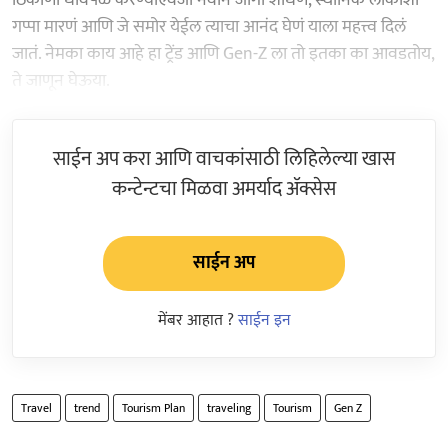
गप्पा मारणं आणि जे समोर येईल त्याचा आनंद घेणं याला महत्त्व दिलं
जातं. नेमका काय आहे हा ट्रेंड आणि Gen-Z ला तो इतका का आवडतोय,
ते जाणून घेऊया.
साईन अप करा आणि वाचकांसाठी लिहिलेल्या खास
कन्टेन्टचा मिळवा अमर्याद ॲक्सेस
साईन अप
मेंबर आहात ?
साईन इन
Travel
trend
Tourism Plan
traveling
Tourism
Gen Z