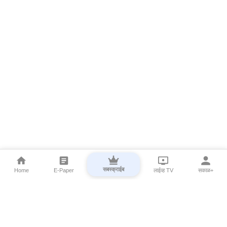
सबस्क्राईब
Home
E-Paper
लाईव्ह TV
सकाळ+