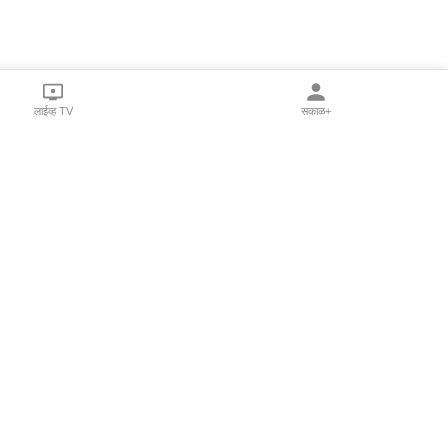
लाईव्ह TV
सकाळ+
l Programs
Print Products
Sakal Saptahik