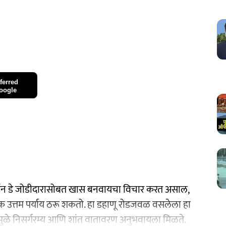
ferred
oogle
लेंटाईन डे जोडीदारासोबत खास बनवायचा विचार करत असाल,
 उत्तम पर्याय ठरू शकतो. हा डहाणू रोडजवळ वसलेला हा
मुळे निसर्गरम्य आणि शांत वातावरण अनुभवायला मिळते.