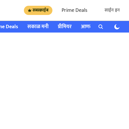
Prime Deals
साईन इन
सबस्क्राईब
me Deals
सकाळ मनी
प्रीमियर
आणखी
राशी भविष्य