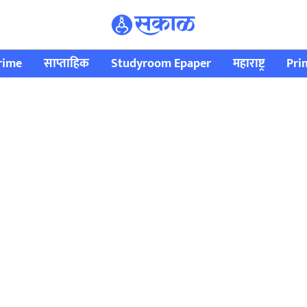
rime
साप्ताहिक
Studyroom Epaper
महाराष्ट्र
Pri