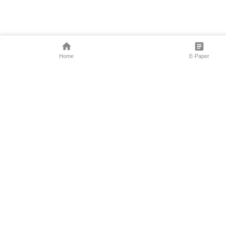
Home
E-Paper
Follow Us
Marathi News
Maharashtra N