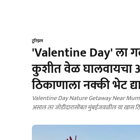
टूरिझम
'Valentine Day' ला गर्द
कुशीत वेळ घालवायचा 
ठिकाणाला नक्की भेट द्य
Valentine Day Nature Getaway Near Mumbai: ज
असाल तर जोडीदारासोबत मुंबईजवळील या खास ठिकाणी