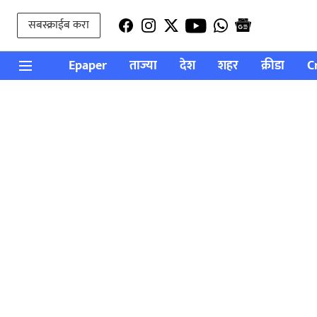
सबस्क्राईब करा
Epaper
ताज्या
देश
शहर
क्रीडा
C