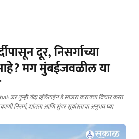
ीपासून दूर, निसर्गाच्या
आहे? मग मुंबईजवळील या
ा
र तुम्ही यंदा व्हॅलेंटाईन डे साजरा करायचा विचार करत
 निसर्ग, शांतता आणि सुंदर सूर्यास्ताचा अनुभव घ्या