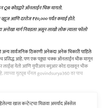
ेऊन QR कोडद्वारे ऑनलाईन भिक मागतो.
व्ह्यूज आणि दररोज ₹१०,००० पर्यंत कमाई होते.
ाने हा अनोखा मार्ग निवडला असून लाखो लोक त्याला फॉलो
 आणि अन्य सार्वजनिक ठिकाणी अनेकदा अनेक भिकारी पाहिले
ाच प्रसिद्ध आहे. पण एक पठ्ठ्या चक्क ऑनलाईन भीक मागून
बवर लाईव्ह येतो आणि युपीआय क्युआर कोड दाखवून भीक
हे. त्याच्या युट्यूब चॅनल govindsurya360 वर पाच
ेल्या खास कन्टेन्टचा मिळवा अमर्याद ॲक्सेस