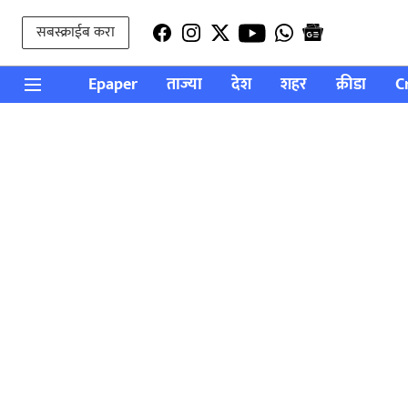
सबस्क्राईब करा
Epaper
ताज्या
देश
शहर
क्रीडा
C