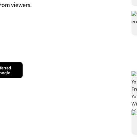
rom viewers.
ferred
oogle