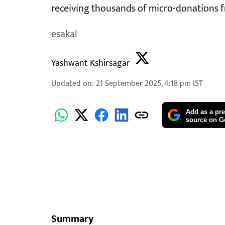
receiving thousands of micro-donations f
esakal
Yashwant Kshirsagar
Updated on
:
21 September 2025, 4:18 pm
IST
Add as a pre
source on G
Summary