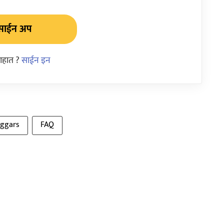
साईन अप
आहात ?
साईन इन
ggars
FAQ