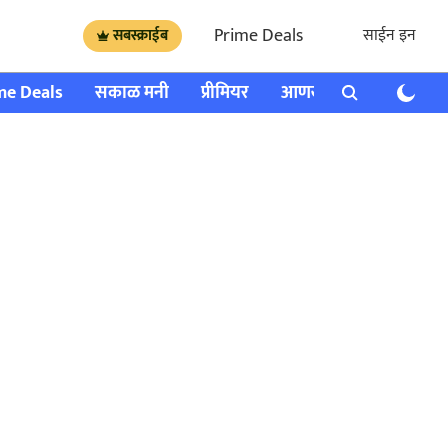
Prime Deals
साईन इन
सबस्क्राईब
me Deals
सकाळ मनी
प्रीमियर
आणखी
राशी भविष्य