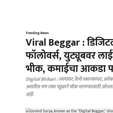
Trending News
Viral Beggar : डिजिट
फॉलोवर्स, युट्यूबवर ल
भीक, कमाईचा आकडा पाह
Digital Bhikari : रस्त्यावर, रेल्वे स्थानकांवर, अ
असतील पण एका पठ्ठ्याने भीक मागण्यासाठी ऑनला
आहे.