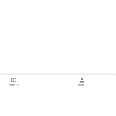
लाईव्ह TV
सकाळ+