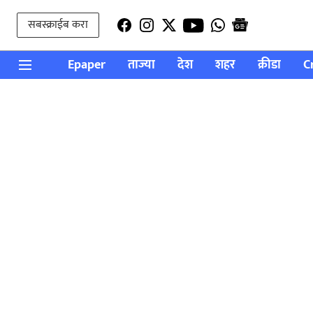
सबस्क्राईब करा
Epaper
ताज्या
देश
शहर
क्रीडा
C