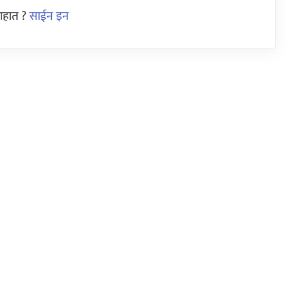
आहात ?
साईन इन