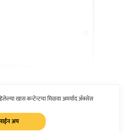
s Now (@timesnow)
ेल्या खास कन्टेन्टचा मिळवा अमर्याद ॲक्सेस
साईन अप