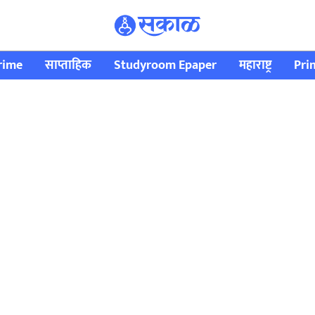
rime
साप्ताहिक
Studyroom Epaper
महाराष्ट्र
Pri