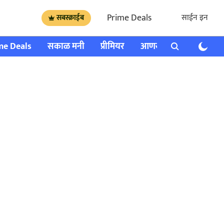
Prime Deals
साईन इन
सबस्क्राईब
me Deals
सकाळ मनी
प्रीमियर
आणखी
राशी भविष्य