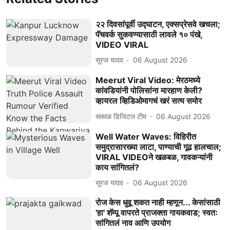
२२ दिवसांपूर्वी उद्घाटन, एक्सप्रेसवे खचला;
पॅचवर्क सुकवण्यासाठी लावले १० पंखे,
VIDEO VIRAL
सूरज यादव
06 August 2026
Meerut Viral Video: मेरठमध्ये
कांवडियांनी पोलिसांना मारहाण केली?
व्हायरल व्हिडिओमागचं खरं सत्य समोर
सकाळ डिजिटल टीम
06 August 2026
Well Water Waves: विहिरीत
समुद्रासारख्या लाटा, पाण्याची गूढ हालचाल;
VIRAL VIDEOने खळबळ, गावकऱ्यांनी
काय सांगितलं?
सूरज यादव
06 August 2026
रोज केस धुवू शकत नाही म्हणून... केसांसाठी
'हा' शॅम्पू वापरते प्राजक्ता गायकवाड; स्वतः
सांगितलं नाव आणि उपयोग