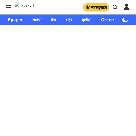
सबस्क्राईब
Epaper
ताज्या
देश
शहर
क्रीडा
Crime
साप्ताहि