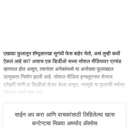
एखाद्या फुलातून शॅम्पूसारखा सुगंधी फेस बाहेर येतो, असं तुम्ही कधी
ऐकलं आहे का? असाच एक व्हिडीओ सध्या सोशल मीडियावर प्रचंड
व्हायरल होत असून, त्यानंतर अनेकांमध्ये या अनोख्या फुलाबद्दल
उत्सुकता निर्माण झाली आहे. सोशल मीडिया इन्फ्लुएन्सर शेनाज
ट्रेझरी यांनी हा व्हिडीओ शेअर केला असून, त्यामुळे या फुलाची सर्वत्र
जोरदार चर्चा सुरू आहे.
साईन अप करा आणि वाचकांसाठी लिहिलेल्या खास
कन्टेन्टचा मिळवा अमर्याद ॲक्सेस