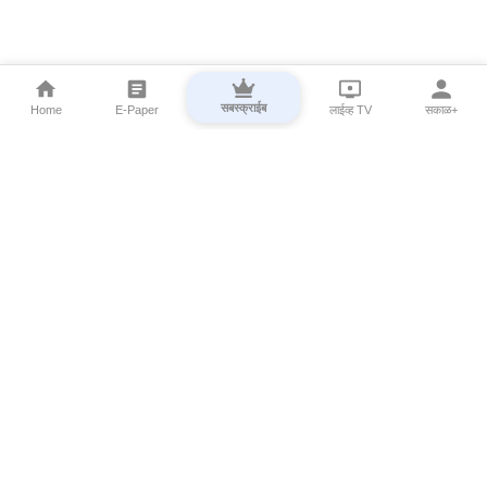
सबस्क्राईब
Home
E-Paper
लाईव्ह TV
सकाळ+
⌄
Marathi News
⌄
About Esakal
⌄
Digital Products
⌄
Sakal Programs