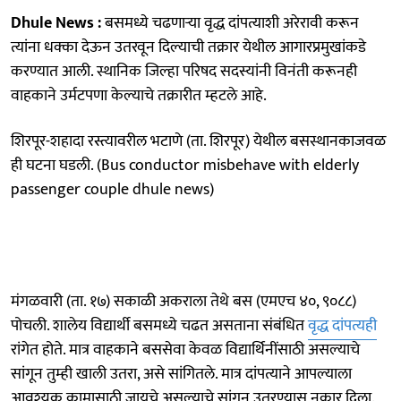
Dhule News :
बसमध्ये चढणाऱ्या वृद्ध दांपत्याशी अरेरावी करून
त्यांना धक्का देऊन उतरवून दिल्याची तक्रार येथील आगारप्रमुखांकडे
करण्यात आली. स्थानिक जिल्हा परिषद सदस्यांनी विनंती करूनही
वाहकाने उर्मटपणा केल्याचे तक्रारीत म्हटले आहे.
शिरपूर-शहादा रस्त्यावरील भटाणे (ता. शिरपूर) येथील बसस्थानकाजवळ
ही घटना घडली. (Bus conductor misbehave with elderly
passenger couple dhule news)
मंगळवारी (ता. १७) सकाळी अकराला तेथे बस (एमएच ४०, ९०८८)
पोचली. शालेय विद्यार्थी बसमध्ये चढत असताना संबंधित
वृद्ध दांपत्यही
रांगेत होते. मात्र वाहकाने बससेवा केवळ विद्यार्थिनींसाठी असल्याचे
सांगून तुम्ही खाली उतरा, असे सांगितले. मात्र दांपत्याने आपल्याला
आवश्यक कामासाठी जायचे असल्याचे सांगून उतरण्यास नकार दिला.