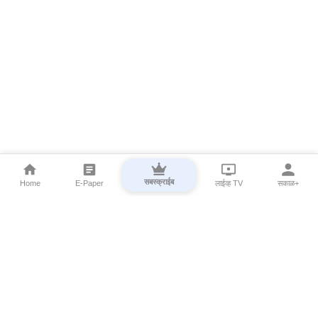
सबस्क्राईब
Home
E-Paper
लाईव्ह TV
सकाळ+