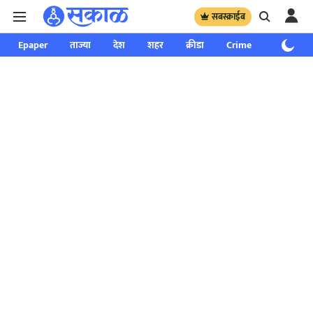
सबस्क्राईब
Epaper
ताज्या
देश
शहर
क्रीडा
Crime
साप्ताहिक