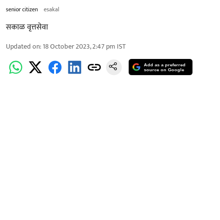
senior citizen
esakal
सकाळ वृत्तसेवा
Updated on
:
18 October 2023, 2:47 pm
IST
Add as a preferred
source on Google