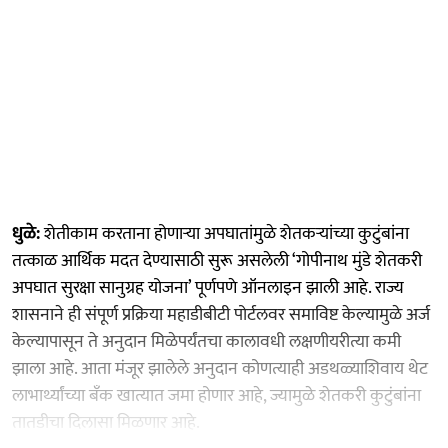
​धुळे:
शेतीकाम करताना होणाऱ्या अपघातांमुळे शेतकऱ्यांच्या कुटुंबांना
तत्काळ आर्थिक मदत देण्यासाठी सुरू असलेली ‘गोपीनाथ मुंडे शेतकरी
अपघात सुरक्षा सानुग्रह योजना’ पूर्णपणे ऑनलाइन झाली आहे. राज्य
शासनाने ही संपूर्ण प्रक्रिया महाडीबीटी पोर्टलवर समाविष्ट केल्यामुळे अर्ज
केल्यापासून ते अनुदान मिळेपर्यंतचा कालावधी लक्षणीयरीत्या कमी
झाला आहे. आता मंजूर झालेले अनुदान कोणत्याही अडथळ्याशिवाय थेट
लाभार्थ्यांच्या बँक खात्यात जमा होणार आहे, ज्यामुळे शेतकरी कुटुंबांना
तातडीचा दिलासा मिळणार आहे.