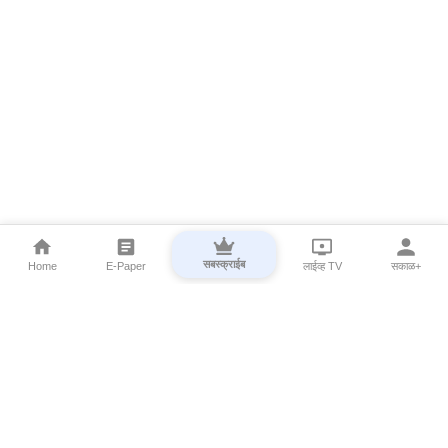
सबस्क्राईब
Home
E-Paper
लाईव्ह TV
सकाळ+