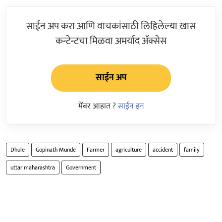
साईन अप करा आणि वाचकांसाठी लिहिलेल्या खास
कन्टेन्टचा मिळवा अमर्याद ॲक्सेस
साईन अप
मेंबर आहात ?
साईन इन
Dhule
Gopinath Munde
Farmer
agriculture
accident
family
uttar maharashtra
Government