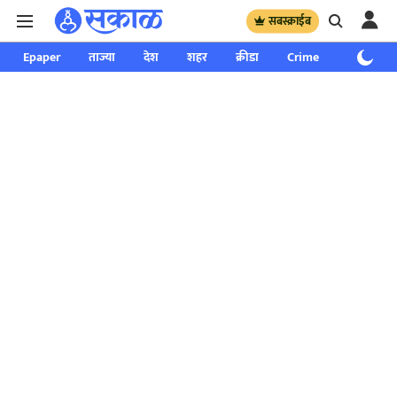
सबस्क्राईब
Epaper
ताज्या
देश
शहर
क्रीडा
Crime
साप्ताहिक