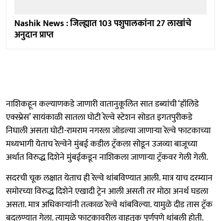
Nashik News : जिल्ह्यात 103 पशुपालकांना 27 लाखांचे
अनुदान प्राप्त
नाशिकहून कल्याणकडे जाणारी वातानुकूलित सात डब्यांची ‘हॉलिडे
एक्स्प्रेस’ सायंकाळी सातला घोटी रेल्वे स्टेशन सोडत इगतपुरीकडे
निघाली असता घोटी-रामराम नगरला जोडल्या जाणाऱ्या रेल्वे फाटकाच्या
मध्यभागी येताच रेल्वेने मुंबई कडील ट्रॅकला सोडून उजव्या बाजूच्या
अर्थात विरुद्ध दिशेने मुंबईकडून नाशिकला जाणाऱ्या ट्रॅकवर गेली गेली.
सदरची चूक लक्षात येताच ही रेल्वे थांबविण्यात आली. मात्र याच दरम्यान
समोरच्या विरुद्ध दिशेने एखादी ट्रेन आली असती तर मोठा अनर्थ घडला
असता. मात्र अधिकाऱ्यांनी तत्काळ रेल्वे थांबविल्या. यामुळे दीड तास ट्रॅक
बदलण्यात गेला. त्यामुळे फाटकावरील वाहतूक पूर्णपणे थांबली होती.