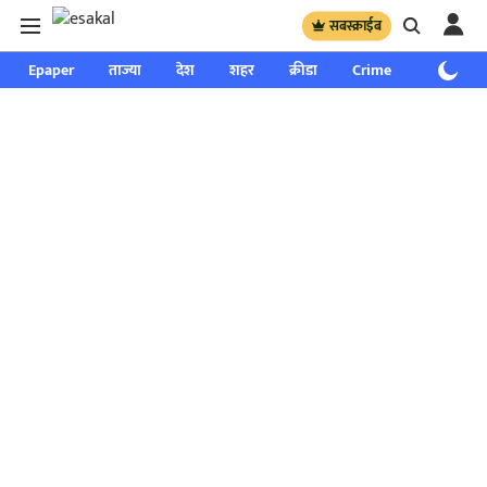
सबस्क्राईब
Epaper
ताज्या
देश
शहर
क्रीडा
Crime
साप्ताहिक