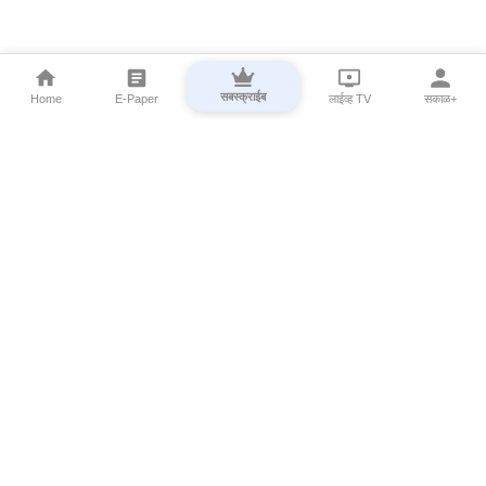
सबस्क्राईब
Home
E-Paper
लाईव्ह TV
सकाळ+
⌄
Marathi News
⌄
About Esakal
⌄
Digital Products
⌄
Sakal Programs