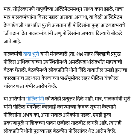
मात्र, सोईस्करपणे यापूर्वीच्या अल्टिमेटममधून साध्य काय झाले, याचा
मात्र पालकमंत्र्यांना विसर पडला असावा. अन्यथा, या वेळी अल्टिमेटम
देण्याऐवजी धडधडीत पुरावे असतानाही पोलिसांना पुन्हा आठवडाभराचे
‘जीवदान’ देत पालकमंत्र्यांनी जणू पोलिसांना अभयच दिल्याचे बोलले
जाते आहे.
पालकमंत्री
दादा भुसे
यांनी मंगळवारी (ता. १७) शहर-जिल्ह्याचे प्रमुख
पोलिस अधिकाऱ्यांच्या उपस्थितीमध्ये अमलीपदार्थांसंदर्भात महत्त्वाची
बैठक घेतली. बैठकीमध्ये लोकप्रतिनिधींनी शिंदे गावातील एमडी ड्रग्ज‌चा
कारखानाच उद्‌ध्वस्त केल्याच्या पार्श्वभूमीवर शहर पोलिस यंत्रणेला
धारेवर धरत गंभीर आरोप केले.
या आरोपांना
पोलिसांनी
कोणतेही प्रत्युत्तर दिले नाही. मात्र, पालकमंत्री भुसे
यांनी पोलिस यंत्रणेला कारवाई करण्याच्या केवळ सूचना केल्याने
पोलिसांना अभय का, असा सवाल अनेकांना पडला. एमडी ड्रग्ज
प्रकरणामुळे नाशिकच्या पावन छबीला गालबोट लागले आहे. त्यातही
लोकप्रतिनिधींनी पुराव्यासह बैठकीत पोलिसांवर थेट आरोप केले.