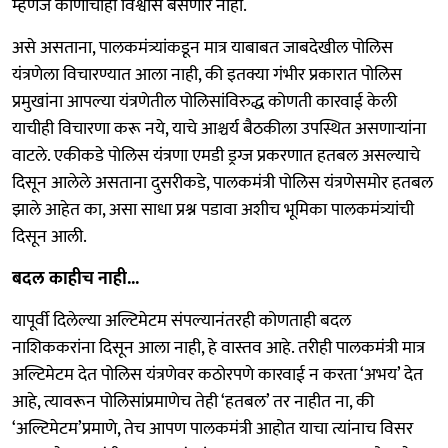
म्हणजे कोणाचाही विश्वास बसणार नाही.
असे असताना, पालकमंत्र्यांकडून मात्र याबाबत जाबदेखील पोलिस
यंत्रणेला विचारण्यात आला नाही, की इतक्या गंभीर प्रकारात पोलिस
प्रमुखांना आपल्या यंत्रणेतील पोलिसांविरुद्ध कोणती कारवाई केली
याचीही विचारणा करू नये, याचे आश्चर्य बैठकीला उपस्थित असणाऱ्यांना
वाटले. एकीकडे पोलिस यंत्रणा एमडी ड्रग्ज‌ प्रकरणात हतबल असल्याचे
दिसून आलेले असताना दुसरीकडे, पालकमंत्री पोलिस यंत्रणेसमोर हतबल
झाले आहेत का, असा साधा प्रश्न पडावा अशीच भूमिका पालकमंत्र्यांची
दिसून आली.
बदल काहीच नाही...
यापूर्वी दिलेल्या अल्टिमेटम संपल्यानंतरही कोणताही बदल
नाशिककरांना दिसून आला नाही, हे वास्तव आहे. तरीही पालकमंत्री मात्र
अल्टिमेटम देत पोलिस यंत्रणेवर कठोरपणे कारवाई न करता ‘अभय’ देत
आहे, त्यावरून पोलिसांप्रमाणेच तेही ‘हतबल’ तर नाहीत ना, की
‘अल्टिमेटम’प्रमाणे, तेच आपण पालकमंत्री आहोत याचा त्यांनाच विसर