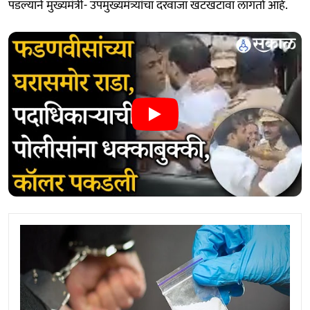
पडल्याने मुख्यमंत्री- उपमुख्यमंत्र्यांचा दरवाजा खटखटावा लागतो आहे.