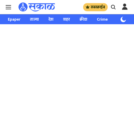
सबस्क्राईब
Epaper
ताज्या
देश
शहर
क्रीडा
Crime
साप्ताहिक