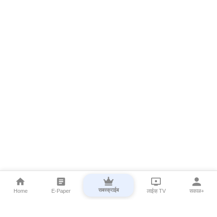
सबस्क्राईब
Home
E-Paper
लाईव्ह TV
सकाळ+