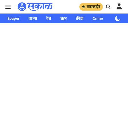
सबस्क्राईब
Epaper
ताज्या
देश
शहर
क्रीडा
Crime
साप्ताहिक