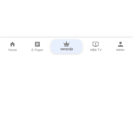
सबस्क्राईब
Home
E-Paper
लाईव्ह TV
सकाळ+
⌄
Marathi News
⌄
About Esakal