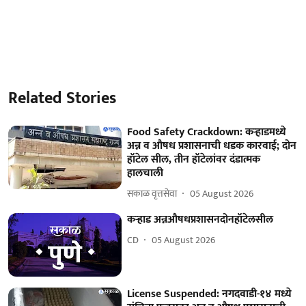
Related Stories
Food Safety Crackdown: कऱ्हाडमध्ये
अन्न व औषध प्रशासनाची धडक कारवाई; दोन
हॉटेल सील, तीन हॉटेलांवर दंडात्मक
हालचाली
सकाळ वृत्तसेवा
05 August 2026
कऱ्हाड अन्नऔषधप्रशासनदोनहॉटेलसील
CD
05 August 2026
License Suspended: नगदवाडी-१४ मध्ये