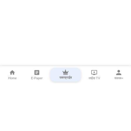
सबस्क्राईब
Home
E-Paper
लाईव्ह TV
सकाळ+