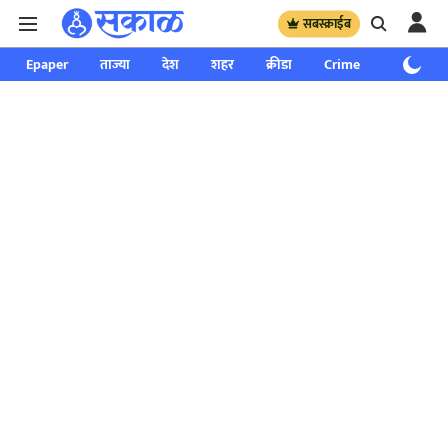
सबस्क्राईब
Epaper
ताज्या
देश
शहर
क्रीडा
Crime
साप्ताहिक