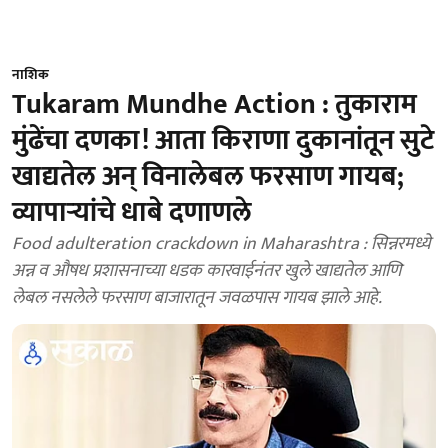
नाशिक
Tukaram Mundhe Action : तुकाराम
मुंढेंचा दणका! आता किराणा दुकानांतून सुटे
खाद्यतेल अन् विनालेबल फरसाण गायब;
व्यापाऱ्यांचे धाबे दणाणले
Food adulteration crackdown in Maharashtra : सिन्नरमध्ये
अन्न व औषध प्रशासनाच्या धडक कारवाईनंतर खुले खाद्यतेल आणि
लेबल नसलेले फरसाण बाजारातून जवळपास गायब झाले आहे.