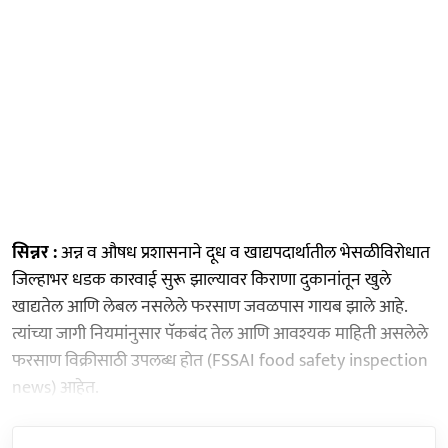
सिन्नर :
अन्न व औषध प्रशासनाने दूध व खाद्यपदार्थातील भेसळीविरोधात
जिल्हाभर धडक कारवाई सुरू झाल्यावर किराणा दुकानांतून खुले
खाद्यतेल आणि लेबल नसलेले फरसाण जवळपास गायब झाले आहे.
त्यांच्या जागी नियमांनुसार पॅकबंद तेल आणि आवश्यक माहिती असलेले
फरसाण विक्रीसाठी उपलब्ध होत (FSSAI food safety inspection
news) आहेत.