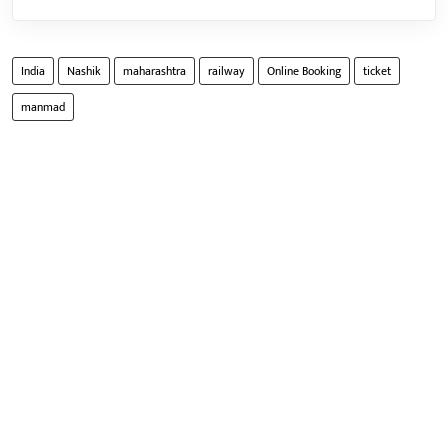
India
Nashik
maharashtra
railway
Online Booking
ticket
manmad