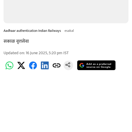
Aadhaar authentication Indian Railways
esakal
सकाळ वृत्तसेवा
Updated on
:
16 June 2025, 5:20 pm
IST
Add as a preferred
source on Google