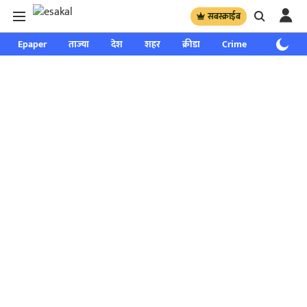
सबस्क्राईब
Epaper
ताज्या
देश
शहर
क्रीडा
Crime
साप्ताहिक