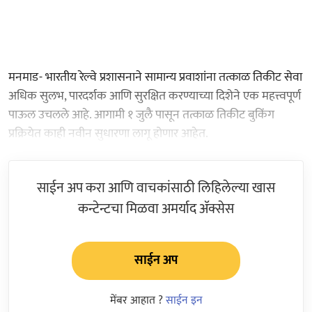
मनमाड- भारतीय रेल्वे प्रशासनाने सामान्य प्रवाशांना तत्काळ तिकीट सेवा
अधिक सुलभ, पारदर्शक आणि सुरक्षित करण्याच्या दिशेने एक महत्त्वपूर्ण
पाऊल उचलले आहे. आगामी १ जुलै पासून तत्काळ तिकीट बुकिंग
प्रक्रियेत काही नवीन सुधारणा लागू होणार आहेत.
साईन अप करा आणि वाचकांसाठी लिहिलेल्या खास
कन्टेन्टचा मिळवा अमर्याद ॲक्सेस
साईन अप
मेंबर आहात ?
साईन इन