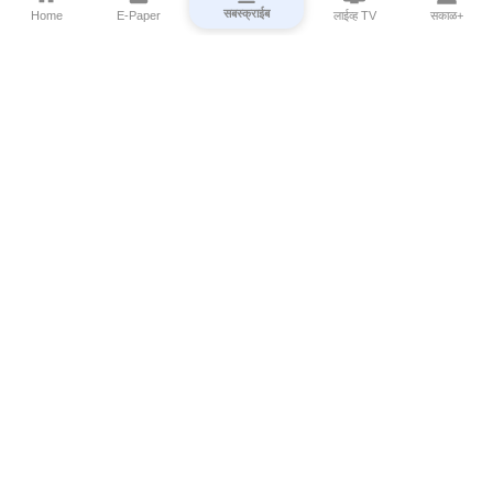
सबस्क्राईब
Home
E-Paper
लाईव्ह TV
सकाळ+
⌄
Marathi News
⌄
About Esakal
⌄
Digital Products
⌄
Sakal Programs
⌄
Print Products