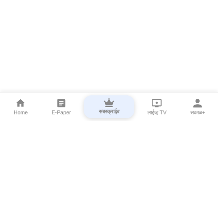
सबस्क्राईब
Home
E-Paper
लाईव्ह TV
सकाळ+
⌄
Marathi News