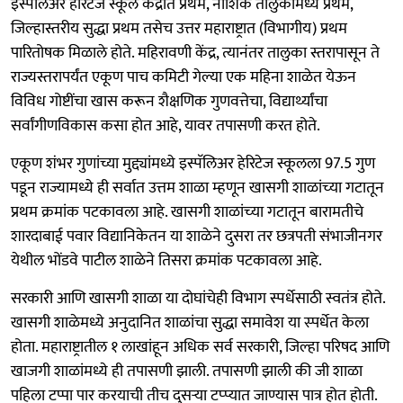
इस्पॅलिअर हेरिटेज स्कूल केंद्रात प्रथम, नाशिक तालुकामध्ये प्रथम,
जिल्हास्तरीय सुद्धा प्रथम तसेच उत्तर महाराष्ट्रात (विभागीय) प्रथम
पारितोषक मिळाले होते. महिरावणी केंद्र, त्यानंतर तालुका स्तरापासून ते
राज्यस्तरापर्यंत एकूण पाच कमिटी गेल्या एक महिना शाळेत येऊन
विविध गोष्टींचा खास करून शैक्षणिक गुणवत्तेचा, विद्यार्थ्यांचा
सर्वांगीणविकास कसा होत आहे, यावर तपासणी करत होते.
एकूण शंभर गुणांच्या मुद्द्यांमध्ये इस्पॅलिअर हेरिटेज स्कूलला 97.5 गुण
पडून राज्यामध्ये ही सर्वात उत्तम शाळा म्हणून खासगी शाळांच्‍या गटातून
प्रथम क्रमांक पटकावला आहे. खासगी शाळांच्‍या गटातून बारामतीचे
शारदाबाई पवार विद्यानिकेतन या शाळेने दुसरा तर छत्रपती संभाजीनगर
येथील भोंडवे पाटील शाळेने तिसरा क्रमांक पटकावला आहे.
सरकारी आणि खासगी शाळा या दोघांचेही विभाग स्पर्धेसाठी स्वतंत्र होते.
खासगी शाळेमध्ये अनुदानित शाळांचा सुद्धा समावेश या स्‍पर्धेत केला
होता. महाराष्ट्रातील १ लाखांहून अधिक सर्व सरकारी, जिल्हा परिषद आणि
खाजगी शाळांमध्ये ही तपासणी झाली. तपासणी झाली की जी शाळा
पहिला टप्पा पार करयाची तीच दुसऱ्या टप्प्यात जाण्यास पात्र होत होती.