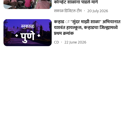
कॉन्व्हेंट शाळांना पाडले मागे
सकाळ डिजिटल टीम
20 July 2026
कऱ्हाड ः ''सुंदर माझी शाळा'' अभियानात
यशवंत हायस्कूल, कऱ्हाडचा जिल्ह्यामध्ये
प्रथम क्रमांक
CD
22 June 2026