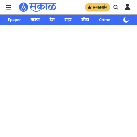
सबस्क्राईब
Epaper
ताज्या
देश
शहर
क्रीडा
Crime
साप्ताहिक