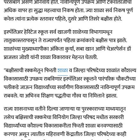
परसबाग असणे अनिवार्य होते. नावीन्यपूर्ण उपक्रम आणि टेक्नॉलॉजीचा
अधिक वापर हा सुद्धा महत्त्वाचा निकष होता. ज्या शाळा सर्व निकष पूर्ण
करेल त्यांना प्रत्येक स्तरावर पहिले, दुसरे आणि तिसरे बक्षीस होते.
इस्पॅलिअर हेरिटेज स्कूल सर्व खाजगी शाळेच्या विभागामधून
तालुकास्तरापासून ते राज्यापर्यंत पहिला क्रमांकाचे बक्षीस पात्र झाले.
शाळांच्या मुख्याध्यापीका अंकिता कुर्या, सबा खान आणि चेअरपेर्सन डॉ
प्राजक्ता जोशी यांनी शाळा विकारावर मेहनत घेतली.
''बक्षीसाची रक्कमेतून फिरती
शाळा
व जिल्हा परिषदेच्या शाळांत कौशल्य
विकासासाठी उपक्रम राबविणार इस्पॅलिअर स्कूलने पारंपरिक चौकटीच्या
पलीकडे जाऊन विद्यार्थ्यांच्या सर्वांगीण विकासासाठी नाविन्यपूर्ण उपक्रम
राबवले. या अभिनव शिक्षण पद्धतीचा गौरव या निमित्ताने झाला.
राज्य शासनाच्या वतीने दिल्या जाणाऱ्या या पुरस्काराच्या माध्यमातून
तसेच बक्षिसाची रक्कमेचा विनियोग जिल्हा परिषद मधील सरकारी
विद्यार्थ्यांच्या कौशल्य विकासाकरीता फिरती शाळा बनवण्यासाठी
करणार असून त्यातील महिरावणी केंद्रातील जिल्हा परिषदेच्या काही