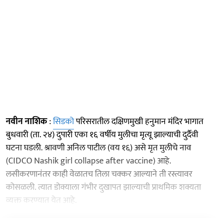
नवीन नाशिक
:
सिडको
परिसरातील दक्षिणमुखी हनुमान मंदिर भागात
बुधवारी (ता. २४) दुपारी एका १६ वर्षीय मुलीचा मृत्यू झाल्याची दुर्दैवी
घटना घडली. श्रावणी अनिल पाटील (वय १६) असे मृत मुलीचे नाव
(CIDCO Nashik girl collapse after vaccine) आहे.
लसीकरणानंतर काही वेळातच तिला चक्कर आल्याने ती रस्त्यावर
कोसळली. त्यात डोक्याला गंभीर दुखापत झाल्याची प्राथमिक शक्यता
व्यक्त करण्यात येत आहे.