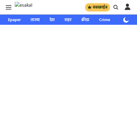
सबस्क्राईब
Epaper
ताज्या
देश
शहर
क्रीडा
Crime
साप्ताहिक