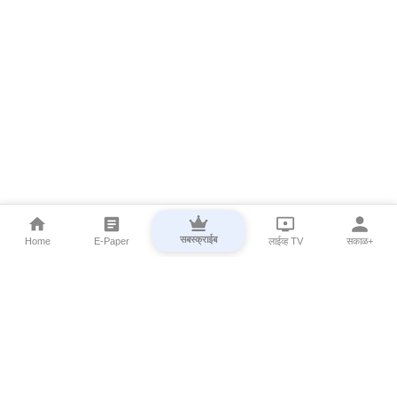
सबस्क्राईब
Home
E-Paper
लाईव्ह TV
सकाळ+