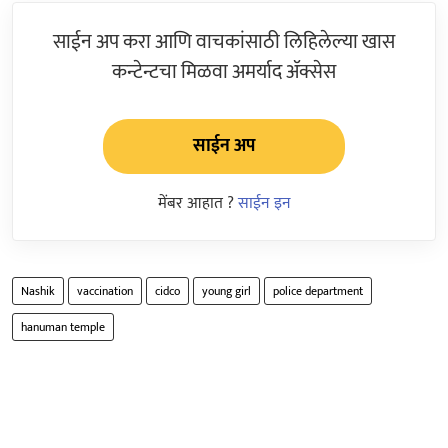
साईन अप करा आणि वाचकांसाठी लिहिलेल्या खास
कन्टेन्टचा मिळवा अमर्याद ॲक्सेस
साईन अप
मेंबर आहात ?
साईन इन
Nashik
vaccination
cidco
young girl
police department
hanuman temple