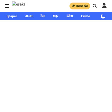
सबस्क्राईब
Epaper
ताज्या
देश
शहर
क्रीडा
Crime
साप्ताहिक