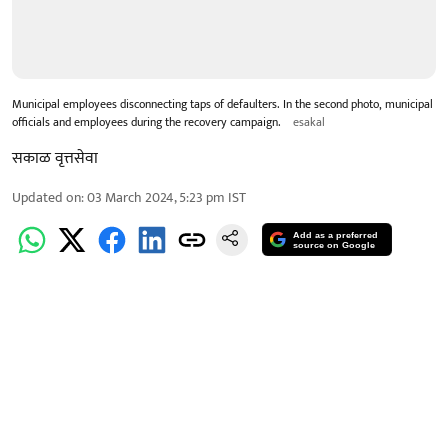
Municipal employees disconnecting taps of defaulters. In the second photo, municipal
officials and employees during the recovery campaign.
esakal
सकाळ वृत्तसेवा
Updated on
:
03 March 2024, 5:23 pm
IST
Add as a preferred
source on Google