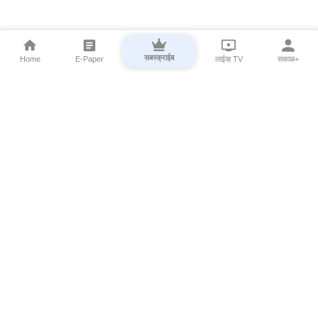
सबस्क्राईब
Home
E-Paper
लाईव्ह TV
सकाळ+
⌄
Marathi News
⌄
About Esakal
⌄
Digital Products
⌄
Sakal Programs