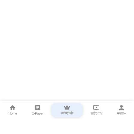
सबस्क्राईब
Home
E-Paper
लाईव्ह TV
सकाळ+