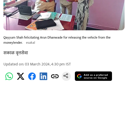
Qayyum Shah felicitating Arun Dhanwade for releasing the vehicle from the
moneylender.
esakal
सकाळ वृत्तसेवा
Updated on
:
03 March 2024, 4:30 pm
IST
Add as a preferred
source on Google