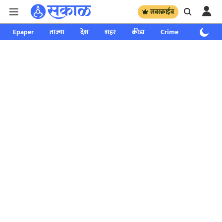
सबस्क्राईब
Epaper
ताज्या
देश
शहर
क्रीडा
Crime
साप्ताहिक