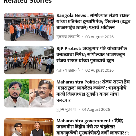
Related Stories
Sangola News : सांगोल्यात संजय राऊत
यांच्या प्रतिमेला दुग्धाभिषेक; शिवसेना (उद्धव
बाळासाहेब ठाकरे) पक्षाचे आंदोलन
दत्तात्रय खंडागळे
03 August 2026
BJP Protest: जयकुमार गोरे यांच्यावरील
वक्तव्याचा निषेध; सांगोल्यात भाजपकडून
संजय राऊत यांच्या पुतळ्याचे दहन
दत्तात्रय खंडागळे
02 August 2026
Maharashtra Politics: संजय राऊत हेच
‘महाराष्ट्राला लागलेला कलंक’ : भाजयुमोचे
माजी जिल्हाध्यक्ष सुदर्शन यादव यांचा
पलटवार
हुकूम मुलाणी ​
01 August 2026
Maharashtra government : 'देवेंद्र
फडणवीस केंद्रीय मंत्री तर चंद्रशेखर
बावनकुळेंची मुख्यमंत्रीपदी वर्णी लागणार?';