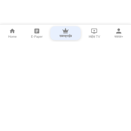
सबस्क्राईब
Home
E-Paper
लाईव्ह TV
सकाळ+
⌄
Marathi News
⌄
About Esakal
⌄
Digital Products