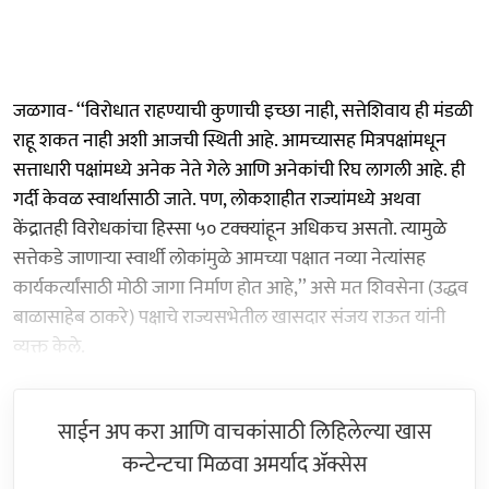
जळगाव- ‘‘विरोधात राहण्याची कुणाची इच्छा नाही, सत्तेशिवाय ही मंडळी
राहू शकत नाही अशी आजची स्थिती आहे. आमच्यासह मित्रपक्षांमधून
सत्ताधारी पक्षांमध्ये अनेक नेते गेले आणि अनेकांची रिघ लागली आहे. ही
गर्दी केवळ स्वार्थासाठी जाते. पण, लोकशाहीत राज्यांमध्ये अथवा
केंद्रातही विरोधकांचा हिस्सा ५० टक्क्यांहून अधिकच असतो. त्यामुळे
सत्तेकडे जाणाऱ्या स्वार्थी लोकांमुळे आमच्या पक्षात नव्या नेत्यांसह
कार्यकर्त्यांसाठी मोठी जागा निर्माण होत आहे,’’ असे मत शिवसेना (उद्धव
बाळासाहेब ठाकरे) पक्षाचे राज्यसभेतील खासदार संजय राऊत यांनी
व्यक्त केले.
साईन अप करा आणि वाचकांसाठी लिहिलेल्या खास
कन्टेन्टचा मिळवा अमर्याद ॲक्सेस