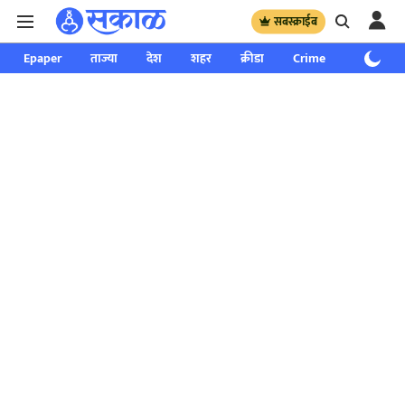
सबस्क्राईब
Epaper
ताज्या
देश
शहर
क्रीडा
Crime
साप्ताहिक