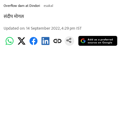
Overflow dam at Dindori
esakal
संदीप मोगल
Updated on
:
14 September 2022, 4:29 pm
IST
Add as a preferred
source on Google