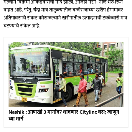
गेल्याने विक्रमी आकडेवारीची नोंद झाली. आजही नद्या- नाले भरभरून
वाहत आहे. परंतु, यंदा मात्र तालुक्यातील बळीराजाच्या खरीप हंगामावर
अतिपावसाचे संकट कोसळल्याने खरीपातील उत्पादनाची टक्केवारी मात्र
घटण्याचे संकेत आहे.
Nashik : आणखी 3 मार्गांवर धावणार Citylinc बस; जाणुन
घ्या मार्ग