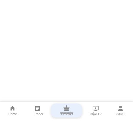
सबस्क्राईब
Home
E-Paper
लाईव्ह TV
सकाळ+