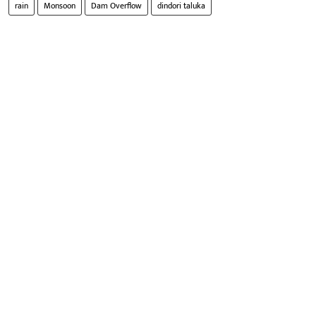
rain
Monsoon
Dam Overflow
dindori taluka