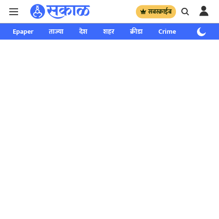
सबस्क्राईब
Epaper
ताज्या
देश
शहर
क्रीडा
Crime
साप्ताहिक