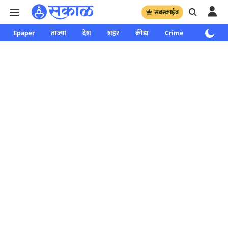
सबस्क्राईब
Epaper
ताज्या
देश
शहर
क्रीडा
Crime
साप्ताहिक