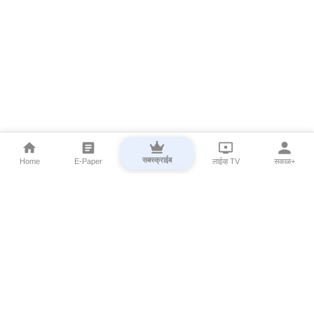
सबस्क्राईब
Home
E-Paper
लाईव्ह TV
सकाळ+
⌄
Marathi News