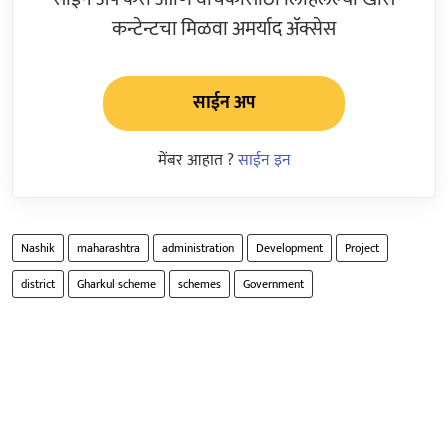
कन्टेन्टचा मिळवा अमर्याद ॲक्सेस
साईन अप
मेंबर आहात ?
साईन इन
Nashik
maharashtra
administration
Development
Project
district
Gharkul scheme
schemes
Government