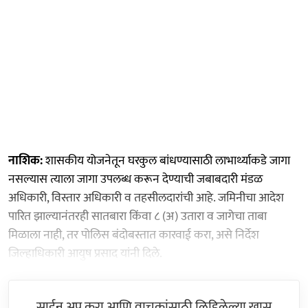
नाशिक:
शासकीय योजनेतून घरकुल बांधण्यासाठी लाभार्थ्याकडे जागा
नसल्यास त्याला जागा उपलब्ध करून देण्याची जबाबदारी मंडळ
अधिकारी, विस्तार अधिकारी व तहसीलदारांची आहे. जमिनीचा आदेश
पारित झाल्यानंतरही सातबारा किंवा ८ (अ) उतारा व जागेचा ताबा
मिळाला नाही, तर पोलिस बंदोबस्तात कारवाई करा, असे निर्देश
जिल्हाधिकारी आयुष प्रसाद यांनी दिले.
साईन अप करा आणि वाचकांसाठी लिहिलेल्या खास