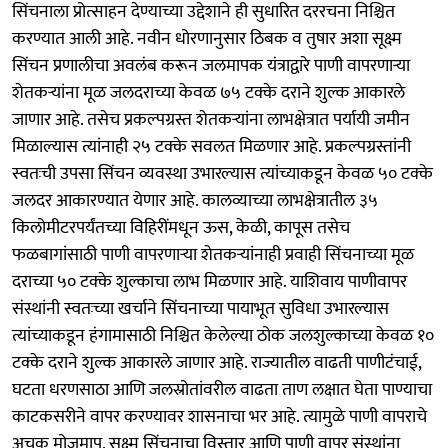
सिंचनाला प्रोत्साहन देण्याच्या उद्देशाने ही सुधारित दररचना निश्चित
करण्यात आली आहे. नवीन धोरणानुसार ठिबक व तुषार अशा सूक्ष्म
सिंचन प्रणालीचा अवलंब करून जलमापक यंत्राद्वारे पाणी वापरणाऱ्या
शेतकऱ्यांना मूळ जलदराच्या केवळ ७५ टक्के दराने शुल्क आकारले
जाणार आहे. तसेच प्रकल्पग्रस्त शेतकऱ्यांना लाभक्षेत्रात पर्यायी जमीन
मिळाल्यास त्यांनाही २५ टक्के सवलत मिळणार आहे. प्रकल्पग्रस्तांनी
स्वतःची उपसा सिंचन व्यवस्था उभारल्यास त्यांच्याकडून केवळ ५० टक्के
जलदर आकारण्यात येणार आहे. कालव्याच्या लाभक्षेत्रातील ३५
किलोमीटरपर्यंतच्या विहिरींमधून ऊस, केळी, कापूस तसेच
फळबागांसाठी पाणी वापरणाऱ्या शेतकऱ्यांनाही प्रवाही सिंचनाच्या मूळ
दराच्या ५० टक्के शुल्काचा लाभ मिळणार आहे. याशिवाय पाणीवापर
संस्थांनी स्वतःच्या खर्चाने सिंचनाच्या पायाभूत सुविधा उभारल्यास
त्यांच्याकडून हंगामासाठी निश्चित केलेल्या ठोक जलशुल्काच्या केवळ १०
टक्के दराने शुल्क आकारले जाणार आहे. राज्यातील वाढती पाणीटंचाई,
घटता धरणसाठा आणि जलस्रोतांवरील वाढता ताण लक्षात घेता पाण्याचा
काटकसरीने वापर करण्यावर शासनाचा भर आहे. त्यामुळे पाणी वापराचे
अचूक मोजमाप, सूक्ष्म सिंचनाचा विस्तार आणि पाणी वापर संस्थांना