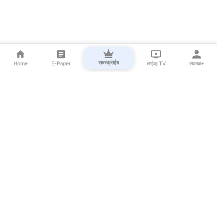
सबस्क्राईब
Home
E-Paper
लाईव्ह TV
सकाळ+
⌄
Marathi News
⌄
About Esakal
⌄
Digital Products