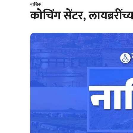
नाशिक
कोचिंग सेंटर, लायब्ररीं