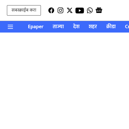
सबस्क्राईब करा
Epaper
ताज्या
देश
शहर
क्रीडा
C