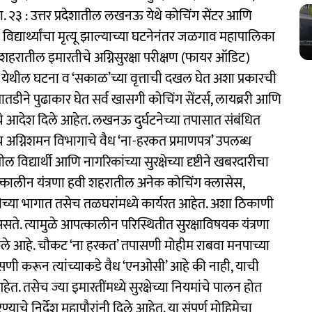
२३ : उत्तर प्रदेशातील लखनऊ येथे कोचिंग सेंटर आणि
यार्थ्यांचा मृत्यू झाल्याच्या घटनेनंतर जळगाव महापालिका
शहरातील इमारतीचे अग्निसुरक्षा परीक्षण (फायर ऑडिट)
 येथील घटना व ‘सकाळ’च्या वृत्ताची दखल घेत अशा प्रकारची
ातडीने पुढाकार घेत सर्व खासगी कोचिंग सेंटर्स, लायब्ररी आणि
ण्याचे आदेश दिले आहेत. लखनऊ दुर्घटनेच्या तपासात संबंधित
च अग्निशमन विभागाचे वैध ‘ना-हरकत प्रमाणपत्र’ उपलब्ध
विद्यार्थी आणि नागरिकांच्या सुरक्षेच्या दृष्टीने खबरदारीचा
्कालीन यंत्रणा हवी शहरातील अनेक कोचिंग क्लासेस,
च्या भागात तसेच तळघरांमध्ये कार्यरत आहेत. अशा ठिकाणी
ळ असते. त्यामुळे आपत्कालीन परिस्थितीत सुरक्षाविषयक यंत्रणा
ेले आहे. चौकट ‘ना हरकत’ तपासणी मोहीम राबवा मनपाच्या
सणी करून त्यांच्याकडे वैध ‘एनओसी’ आहे की नाही, याची
. तसेच ज्या इमारतींमध्ये सुरक्षेच्या नियमांचे पालन होत
चे निर्देश महापौरांनी दिले आहेत. या संपूर्ण मोहिमेचा