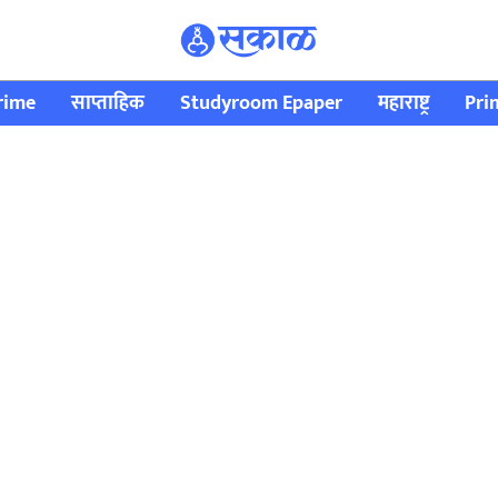
rime
साप्ताहिक
Studyroom Epaper
महाराष्ट्र
Pri