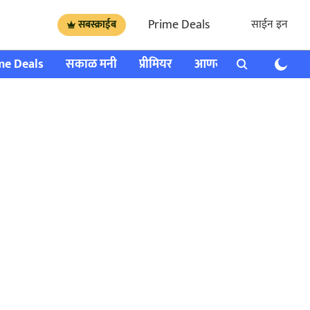
Prime Deals
साईन इन
सबस्क्राईब
me Deals
सकाळ मनी
प्रीमियर
आणखी
राशी भविष्य