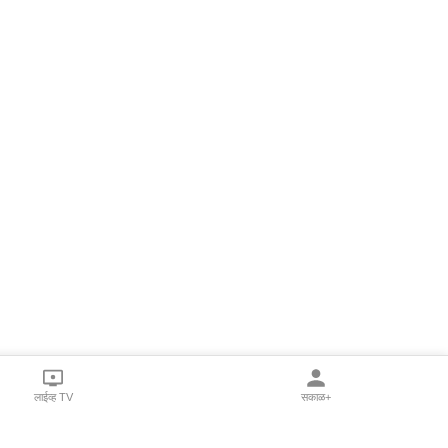
लाईव्ह TV
सकाळ+