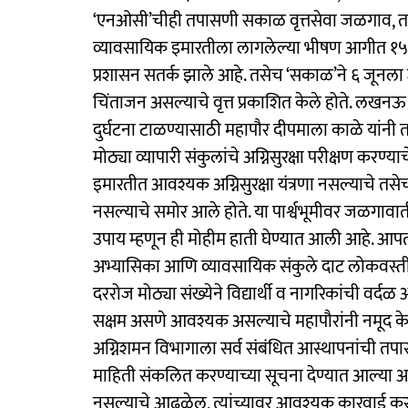
‘एनओसी’चीही तपासणी सकाळ वृत्तसेवा जळगाव, ता. 
व्यावसायिक इमारतीला लागलेल्या भीषण आगीत १५ विद्
प्रशासन सतर्क झाले आहे. तसेच ‘सकाळ’ने ६ जूनला 
चिंताजन असल्याचे वृत्त प्रकाशित केले होते. लखनऊ
दुर्घटना टाळण्यासाठी महापौर दीपमाला काळे यांनी त
मोठ्या व्यापारी संकुलांचे अग्निसुरक्षा परीक्षण कर
इमारतीत आवश्यक अग्निसुरक्षा यंत्रणा नसल्याचे तसे
नसल्याचे समोर आले होते. या पार्श्वभूमीवर जळगावातील 
उपाय म्हणून ही मोहीम हाती घेण्यात आली आहे. आपत
अभ्यासिका आणि व्यावसायिक संकुले दाट लोकवस्ती
दररोज मोठ्या संख्येने विद्यार्थी व नागरिकांची वर्द
सक्षम असणे आवश्यक असल्याचे महापौरांनी नमूद क
अग्निशमन विभागाला सर्व संबंधित आस्थापनांची तपा
माहिती संकलित करण्याच्या सूचना देण्यात आल्या आहेत
नसल्याचे आढळेल, त्यांच्यावर आवश्यक कारवाई करण्या