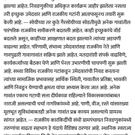
झाल्या आहेत. निवडणुकीचा अधिकृत कार्यक्रम जाहीर झालेला नसला
तरी इच्छुक उमेदवार आणि राजकीय गटांनी आतापासूनच तयारी सुरू
केली आहे. --- सोयीच्या तर कुठे गैरसोयीच्या सोडतीमुळे अनेक गावांतील
पारंपरिक राजकीय समीकरणे बदलली आहेत. काही इच्छुकांचे वॉर्ड
बदलले असून, काहींच्या आरक्षणात बदल झाल्याने त्यांच्या अडचणी
वाढल्या आहेत. परिणामी, संभाव्य उमेदवारांसह राजकीय नेते आणि
गावपुढारी गावागावांत सक्रिय झाले आहेत. मतदारांशी संपर्क वाढविणे,
कार्यकर्त्यांच्या बैठका घेणे आणि पॅनल उभारणीची चाचपणी सुरू झाली
आहे. सध्या विविध राजकीय गटांकडून उमेदवारांची निवड करताना
त्यांच्या सामाजिक प्रभावासह आर्थिक स्थिती, गावातील प्रतिष्ठा, भावकी
आणि निवडून येण्याची क्षमता यांचा अभ्यास केला जात आहे. अनेक
गावांत एकाच गटाची सत्ता दीर्घकाळ राहिल्याने विकासकामांबाबत
नाराजी असल्याची चर्चा नागरिकांमध्ये आहे. पाणी, वीज, रस्ते यांसारख्या
मूलभूत सुविधांबाबतही अनेक गावांत प्रश्न कायम असल्याचे ग्रामस्थ
सांगत आहेत. --- राजकीय कारकिर्दीची संधी ग्रामपंचायत निवडणुकांमध्ये
तरुणांचा वाढता सहभाग हे यंदाचे वैशिष्ट्य ठरणार आहे. स्थानिक स्वराज्य