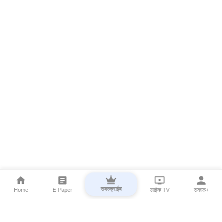
सबस्क्राईब
Home
E-Paper
लाईव्ह TV
सकाळ+