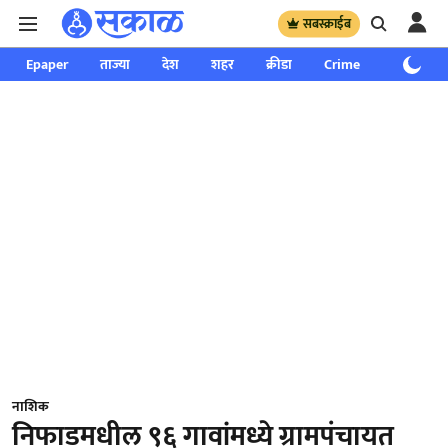
सबस्क्राईब
Epaper
ताज्या
देश
शहर
क्रीडा
Crime
साप्ताहिक
नाशिक
निफाडमधील ९६ गावांमध्ये ग्रामपंचायत