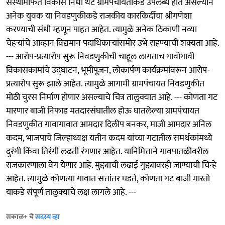
संस्थामार्फत विकास निधी थेट ग्रामपंचायतीकडे उपलब्ध होत असल्याने
अनेक युवक या निवडणुकीकडे राजकीय कारकिर्दीचा श्रीगणेशा
करण्याची संधी म्हणून पाहत आहेत. त्यामुळे अनेक ठिकाणी नव्या
चेहऱ्यांचे आव्हान विद्यमान पदाधिकाऱ्यांसमोर उभे राहण्याची शक्यता आहे.
--- आरोप-प्रत्यारोप सुरू निवडणुकीची चाहूल लागताच गावोगावी
विकासकामांचे उद्घाटन, भूमीपूजन, लोकार्पण कार्यक्रमांवरून आरोप-
प्रत्यारोप सुरू झाले आहेत. त्यामुळे आगामी ग्रामपंचायत निवडणुकीत
मोठी चुरस निर्माण होणार असल्याचे चित्र तालुक्यात आहे. --- कोणता गट
मारणार बाजी निफाड मतदारसंघातील होऊ घातलेल्या ग्रामपंचायत
निवडणुकीत गावागावात आमदार दिलीप बनकर, माजी आमदार अनिल
कदम, भाजपाचे जिल्हाध्यक्ष यतीन कदम यांच्या गटातील समर्थकांमध्ये
दुरंगी किंवा तिरंगी लढती रंगणार आहेत. यानिमित्ताने गावपातळीवरील
राजकारणाला वेग येणार आहे. मुद्द्याची लढाई गुद्द्यावरही जाण्याची चिन्हे
आहेत. त्यामुळे कोणत्या गावात सत्तांतर घडते, कोणता गट बाजी मारतो
याकडे संपूर्ण तालुक्याचे लक्ष लागले आहे. ---
सकाळ+ चे
सदस्य व्हा