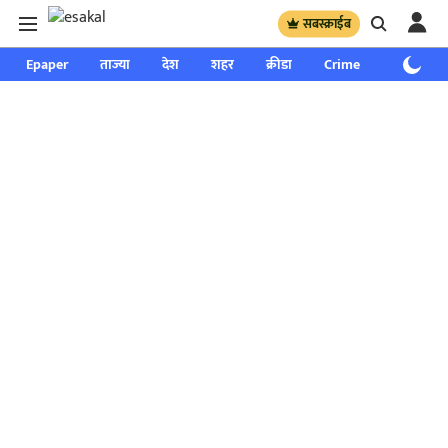
सबस्क्राईब
Epaper
ताज्या
देश
शहर
क्रीडा
Crime
साप्ताहिक