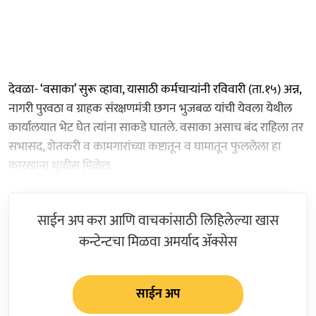
देवळा- ‘वसाका’ सुरू व्हावा, यासाठी कर्मचाऱ्यांनी रविवारी (ता.१५) अन्न,
नागरी पुरवठा व ग्राहक संरक्षणमंत्री छगन भुजबळ यांची येवला येथील
कार्यालयात भेट घेत त्यांना साकडे घातले. वसाका असाच बंद राहिला तर
सभासद, शेतकरी व कामगारांच्या कष्टातून व घामातून फुललेला हा
कारखाना धुळीस मिळेल.
साईन अप करा आणि वाचकांसाठी लिहिलेल्या खास
कन्टेन्टचा मिळवा अमर्याद ॲक्सेस
साईन अप