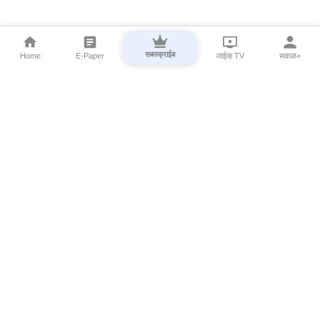
सबस्क्राईब
Home
E-Paper
लाईव्ह TV
सकाळ+
⌄
Marathi News
⌄
About Esakal
⌄
Digital Products
⌄
Sakal Programs