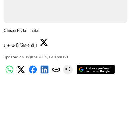
Chhagan Bhujbal
sakal
सकाळ डिजिटल टीम
Updated on
:
16 June 2025, 3:40 pm
IST
Add as a preferred
source on Google