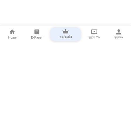
सबस्क्राईब
Home
E-Paper
लाईव्ह TV
सकाळ+
⌄
Marathi News
⌄
About Esakal
⌄
Digital Products