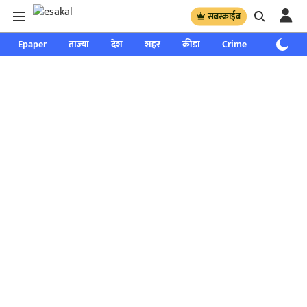
सबस्क्राईब
Epaper
ताज्या
देश
शहर
क्रीडा
Crime
साप्ताहिक