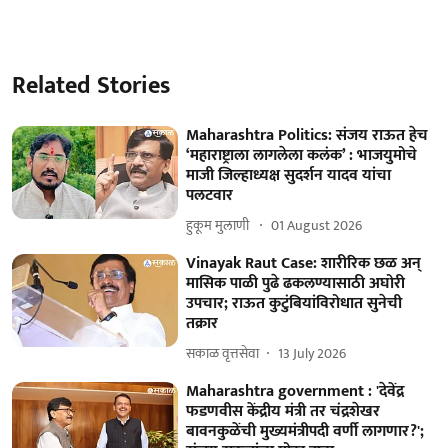
Related Stories
Maharashtra Politics: संजय राऊत हेच
‘महाराष्ट्राला लागलेला कलंक’ : भाजयुमोचे
माजी जिल्हाध्यक्ष सुदर्शन यादव यांचा
पलटवार
हुकूम मुलाणी ​
01 August 2026
Vinayak Raut Case: शारीरिक छळ अन्
मासिक पाळी पुढे ढकलण्यासाठी अघोरी
उपचार; राऊत कुटुंबियांविरोधात सुनेची
तक्रार
सकाळ वृत्तसेवा
13 July 2026
Maharashtra government : 'देवेंद्र
फडणवीस केंद्रीय मंत्री तर चंद्रशेखर
बावनकुळेंची मुख्यमंत्रीपदी वर्णी लागणार?';