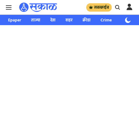
सबस्क्राईब
Epaper
ताज्या
देश
शहर
क्रीडा
Crime
साप्ताहिक