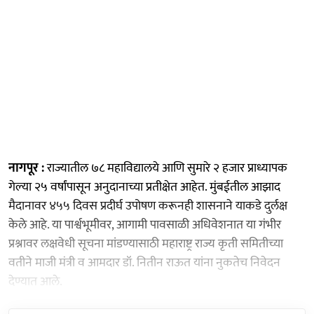
नागपूर :
राज्यातील ७८ महाविद्यालये आणि सुमारे २ हजार प्राध्यापक
गेल्या २५ वर्षांपासून अनुदानाच्या प्रतीक्षेत आहेत. मुंबईतील आझाद
मैदानावर ४५५ दिवस प्रदीर्घ उपोषण करूनही शासनाने याकडे दुर्लक्ष
केले आहे. या पार्श्वभूमीवर, आगामी पावसाळी अधिवेशनात या गंभीर
प्रश्नावर लक्षवेधी सूचना मांडण्यासाठी महाराष्ट्र राज्य कृती समितीच्या
वतीने माजी मंत्री व आमदार डॉ. नितीन राऊत यांना नुकतेच निवेदन
देण्यात आले.