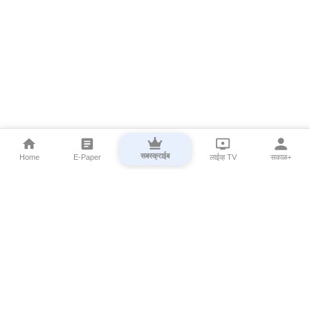
सबस्क्राईब
Home
E-Paper
लाईव्ह TV
सकाळ+
⌄
Marathi News