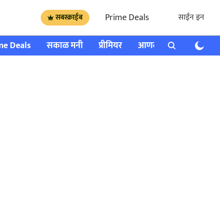
Prime Deals
साईन इन
सबस्क्राईब
me Deals
सकाळ मनी
प्रीमियर
आणखी
राशी भविष्य