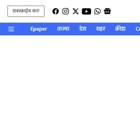
सबस्क्राईब करा
Epaper
ताज्या
देश
शहर
क्रीडा
C