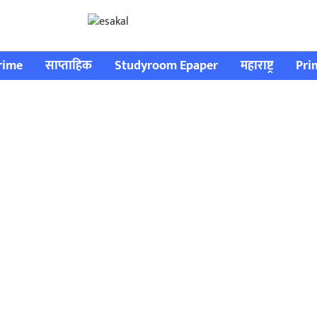
rime
साप्ताहिक
Studyroom Epaper
महाराष्ट्र
Pri