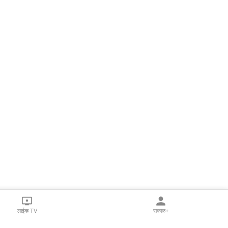
लाईव्ह TV
सकाळ+