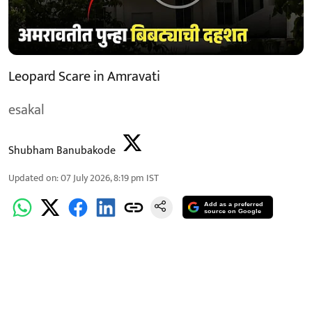
Leopard Scare in Amravati
esakal
Shubham Banubakode
Updated on
:
07 July 2026, 8:19 pm
IST
Add as a preferred
source on Google