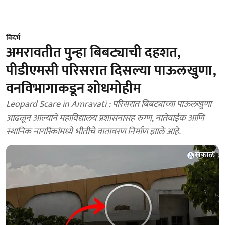
विदर्भ
अमरावतीत पुन्हा बिबट्याची दहशत,
पीडीएमसी परिसरात दिसल्या पाऊलखुणा,
वनविभागाकडून शोधमोहीम
Leopard Scare in Amravati : परिसरात बिबट्याच्या पाऊलखुणा
आढळून आल्याने महाविद्यालय प्रशासनासह रुग्ण, नातेवाईक आणि
स्थानिक नागरिकांमध्ये भीतीचे वातावरण निर्माण झाले आहे.