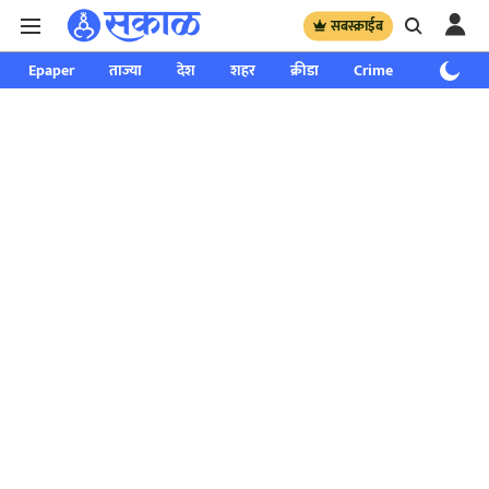
सबस्क्राईब
Epaper
ताज्या
देश
शहर
क्रीडा
Crime
साप्ताहिक