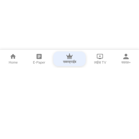
सबस्क्राईब
Home
E-Paper
लाईव्ह TV
सकाळ+
⌄
Marathi News