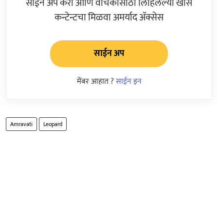
साईन अप करा आणि वाचकांसाठी लिहिलेल्या खास
कन्टेन्टचा मिळवा अमर्याद ॲक्सेस
साईन अप
मेंबर आहात ?
साईन इन
Amravati
Leopard