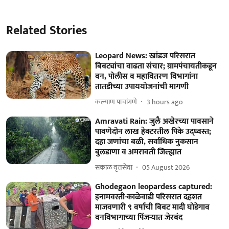
Related Stories
Leopard News: खांडज परिसरात
बिबट्यांचा वाढता संचार; ग्रामपंचायतीकडून
वन, पोलीस व महावितरण विभागांना
तातडीच्या उपाययोजनांची मागणी
कल्याण पाचांगणे
3 hours ago
Amravati Rain: जुलै अखेरच्या पावसाने
पावणेदोन लाख हेक्टरतील पिके उद्ध्वस्त;
दहा जणांचा बळी, सर्वाधिक नुकसान
बुलडाणा व अमरावती जिल्ह्यात
सकाळ वृत्तसेवा
05 August 2026
Ghodegaon leopardess captured:
इनामवस्ती-काळेवाडी परिसरात दहशत
माजवणारी ९ वर्षांची बिबट मादी घोडेगाव
वनविभागाच्या पिंजऱ्यात जेरबंद