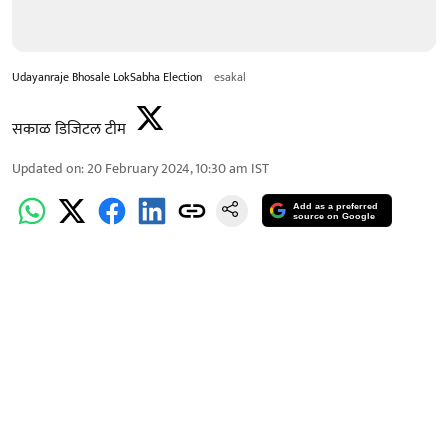
Udayanraje Bhosale LokSabha Election
esakal
सकाळ डिजिटल टीम
Updated on
:
20 February 2024, 10:30 am
IST
Add as a preferred
source on Google