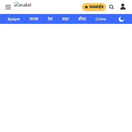
सबस्क्राईब
Epaper
ताज्या
देश
शहर
क्रीडा
Crime
साप्ताहिक