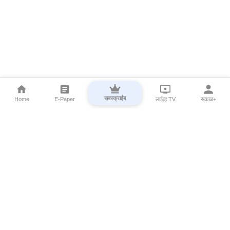
सबस्क्राईब
Home
E-Paper
लाईव्ह TV
सकाळ+
⌄
Marathi News
⌄
About Esakal