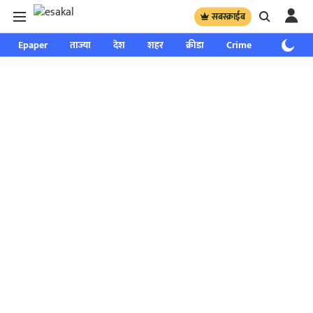
सबस्क्राईब
Epaper
ताज्या
देश
शहर
क्रीडा
Crime
साप्ताहिक