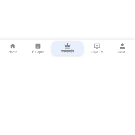
सबस्क्राईब
Home
E-Paper
लाईव्ह TV
सकाळ+
⌄
Marathi News
⌄
About Esakal