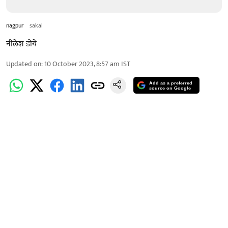
nagpur
sakal
नीलेश डोये
Updated on
:
10 October 2023, 8:57 am
IST
Add as a preferred
source on Google